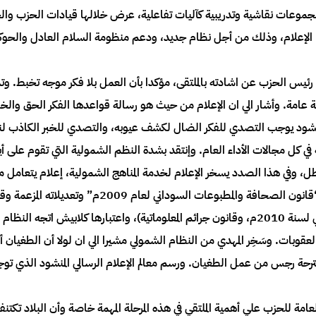
جموعات نقاشية وتدريبية كآليات تفاعلية، عرض خلالها قيادات الحزب والخ
لإعلام، وذلك من أجل نظام جديد، ودعم منظومة السلام العادل والحوكمة
 رئيس الحزب عن اشادته بالملتقى، مؤكدا بأن العمل بلا فكر موجه تخبط. وتم
سية عامة. وأشار الي ان الإعلام من حيث هو رسالة قواعدها الفكر الحق وال
المنشود يوجب التصدي للفكر الضال لكشف عيوبه، والتصدي للخبر الكاذب لنفي
ة في كل مجالات الأداء العام. وإنتقد بشدة النظم الشمولية التي تقوم على
، وفي هذا الصدد يسخر الإعلام لخدمة المناهج الشمولية، إعلام يتعامل مع
موقف الرأي الآخر. كما شنّ هجوماً كاسحاً علي “قانون الص
الجنائي لعام 2016م، قانون قوات الأمن الوطني لسنة 2010م، وقانون جرائم المعلوماتية)، واعتب
لعقوبات. وسَخِر المهدي من النظام الشمولي مشيرا الي ان لولا أن الطغيان 
مقترحة رجس من عمل الطغيان. ورسم معالم الإعلام الرسالي المنشود الذي تو
لعامة للحزب علي أهمية الملتقي في هذه المرحلة المهمة خاصة وأن البلاد تكت