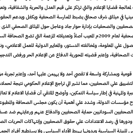
لمهنية لمعالجة قضايا الإعلام والتي ترتكز على قيم العدل والحرية والشفافية، وت
مينها في ميثاق شرف صحافي يضبط الممارسة الصحفية ويكفل ويدعم الحقوق
الصحفيين والصحفيات بإدارة حوار جاد وعاجل حول الميثاق الصحفي الذى 
2. رفض الملتقي قانون الصحافة والمطبوعات الصحفية لعام 2009م المعيب أصلاً وتعديلاته الم
ل علي المعلومة، ولمخالفته الدستور، والمعايير الدولية للعمل الاعلامي، 
ريات الصحافية، وإعتبر قضيته المحورية الدفاع عن الإعلام الحر ورفض الت
قومية وبمشاركة واسعة لا تقصي أحد ولا يهيمن عليها أحد، وإعتبر تجربة مؤت
تضييق علي الصحفيين، مما تشير الي تراجع الإعلام الحكومي نتيجة لحملات
المهنية في إطار سياسة التمكين، وأوضح الملتقي أن قضايا الاعلام لا تعال
لاح مؤسسات الدولة، وشدد علي أهمية أن يكون مجلس الصحافة والمطبوع
 الصحفيين السودانيين حماية الصحفيين والدفاع عنهم ورعايتهم ضد عسف 
ودورها في رصد الاعتدادات علي حقوق الصحفيين وإنتهاكات الحريات الص
اس للبيئـة السياسـية وبـدونها يهـبط الأداء السياسـي ولا يسـتطيع أفـراد الجمه