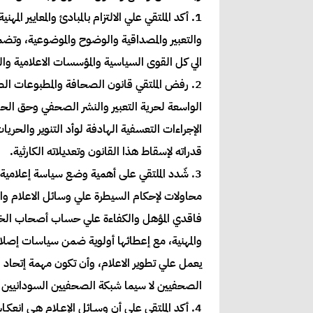
1. أكد الملتقي علي الالتزام بالمبادئ والمعايير ا
والتعبير والمصداقية والوضوح والموضوعية، وتض
الي كل القوى السياسية والمؤسسات الاعلامية و
الواسعة لحرية التعبير والنشر الصحفي وحق الحصو
الإجراءات التعسفية الهادفة لوأد التنوير والح
قدراته لإسقاط هذا القانون وتعديلاته الكارثية.
3. شّدد الملتقي على أهمية وضع سياسة إعلامية 
محاولات لإحكام السيطرة علي وسائل الاعلام وال
فاقدي المؤهل والكفاءة علي حساب أصحاب الخبرة و
والمهنية، مع إعطائها أولوية ضمن سياسات إص
يعمل علي تطوير الاعلام، وأن تكون مهمة إتحاد
الصحفيين لا سيما شبكة الصحفيين السودانيين 
4. أكد الملتقي علي أن وسـائل الإعـلام هـي انعكـ