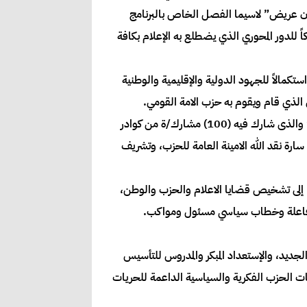
سودان عريض” لاسيما الفصل الخاص بالبرنامج
اً للدور المحوري الذي يضطلع به الإعلام بكافة
تكمالاً للجهود الدولية والإقليمية والوطنية
ي الذي قام ويقوم به حزب الامة القومي.
إحتضنت دار الامة في الفترة من 20 وحتي 24 نوفمبر 2017م “ملتقى قضايا الاعلام” تحت شعار “نحو إعلام رسالي هادف” والذى شارك فيه (100) مشارك/ة من كوادر
 سارة نقد الله الامينة العامة للحزب، وتشريف
 إلى تشخيص قضايا الاعلام والحزب والوطن،
مية فاعلة وخطاب سياسي مسئول ومواكب.
الجديد، والإستعداد المبكر والمدروس للتأسيس
سبات الحزب الفكرية والسياسية الداعمة للحريات