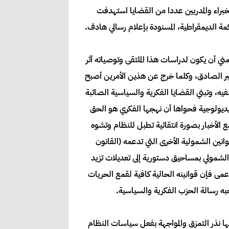
براء والمدربين عددا من القضايا استهدفت
 الديمقراطية، المسنودة بإعلام رسالي هادف.
ني أن يكون لدراسات هذا الملتقى وتوصياته أثر
خبر الصادق، وكلما خرج عن هذين الأمرين أصبح
ه، وتبني القضايا الفكرية والسياسية الصائبة
 أيديولوجية فحواها أن نهجها الفكري هو الحق
 الأخبار بصورة انتقائية تطبل للنظام وتشوه
حافة والمطبوعات السوداني لعام 2009م” وتعديلاته المزعمة وقوانين الشمولية الأخرى التي تدعمه (القانون
ارها كلابيش اتجه النظام الشمولي بمساحيق دستورية إلى تعديلات تزيد
أعمى فإن قوانينه الحالية كافية لقمع الحريات
جبه رسالة الحزب الفكرية والسياسية.
نفها نذر التمزق والمواجهة بفعل سياسات النظام