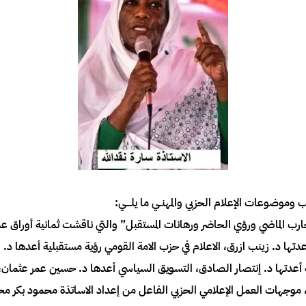
وضوعات الإعلام الحزبي والمهنــي ما يلــــي:
تجارب الماضي ورؤي الحاضر ورهانات المستقبل” والتي ناقشت ثمانية أوراق
عدتها د. زينب ازرق، الاعلام في حزب الامة القومي رؤية مستقبلية أعدها د.
ة أعدتها د. إنتصار الصادق، التسويق السياسي أعدها د. حسين عمر عثمان
 موجهات العمل الإعلامي الحزبي الفاعل من إعداد الاساتذة محمود بكر 