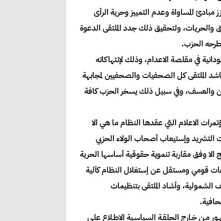
عزز مبادئ المساواة وعدم التمييز وحرية الرأى
 والحريات، ولتحقيق ذلك جدد الملتقى الدعوة
طرحه الحزب.
زعمة التي تضع الصحافة السودانية في مقلصة الاعدام، وذلك لإنتهاكاته
وناشد الملتقى كل الصحفيات والصحفيين لمجابهة
دجين والعسف، وفي سبيل ذلك يسخر الحزب كافة
مرات الاعلام التي عقدها النظام ما هي الا
 التشريد وإستيعاب أصحاب الولاء الحزبي
ج الا وفق مقاربة تنموية حقوقية أساسها الحرية
ات قومي ومستقل عن إستغلال النظام كآلية
الشمولية، وأشاد الملتقى بتنظيمات
حافية.
ـور مـن خـارج الحلقـة السياسـية الاطـلاع علـى