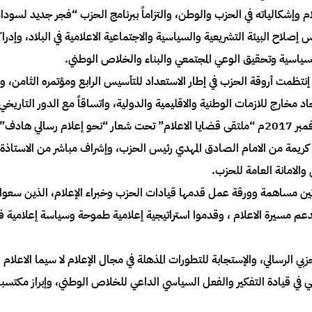
لاعلام وإشكالياته في الحزب والوطن، والتزاماً ببرنامج الحزب “فجر جديد ل
صلاح البيئة التشريعية والسياسية والاجتماعية الاعلامية في البلاد، وإدراك
 السياسية وتحقيق الوعي المجتمعي والبناء والخلاص الوطني.
نتظمت أروقة الحزب في إطار الاستعداد للتأسيس الرابع ومؤتمره الثامن، واس
اد مخارج للازمات الوطنية والاقليمية والدولية، واتساقاً مع الدور التاريخ
عاية كريمة من الامام الصادق المهدي رئيس الحزب، وإشراف مباشر من الاستاذة
الامانة العامة للحزب.
ن مساهمة وورقة عمل قدمها قيادات الحزب وخبراء الإعلام، الذين سعوا
زب لدعم مسيرة الاعلام ، وقدموا استراتيجية إعلامية طموحة وسياسة إعلا
بي الرسالي، والإستجابة للتطورات المذهلة في مجال الإعلام لا سيما الاعلام 
علامي في قيادة التفكير والفعل السياسي الداعي للخلاص الوطني، وإبراز مكت