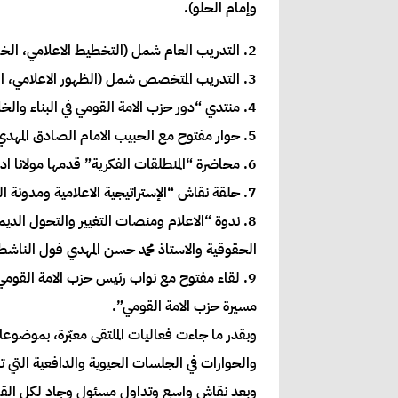
وإمام الحلو).
2. التدريب العام شمل (التخطيط الاعلامي، الخطاب السياسي، إدارة الحملات، العمل الاعلامي الاحترافي).
3. التدريب المتخصص شمل (الظهور الاعلامي، التحرير الصحفي، المراسل الصحفي، العلاقات العامة).
4. منتدي “دور حزب الامة القومي في البناء والخلاص الوطني” قدمه د. محمد المهدي حسن رئيس المكتب السياسي والاستاذة سارة نقد الله الامينة العامة للحزب.
5. حوار مفتوح مع الحبيب الامام الصادق المهدي رئيس الحزب حول “إستراتيجية الحزب للسلام العادل والحوكمة الديمقراطية والتأسيس الرابع للحزب”.
6. محاضرة “المنطلقات الفكرية” قدمها مولانا ادم أحمد يوسف نائب الامين العام لهيئة شئون الانصار.
7. حلقة نقاش “الإستراتيجية الاعلامية ومدونة السياسة الاعلامية ومأسسة العمل الاعلامي” قدمها محمد الامين عبد النبي رئيس دائرة الاعلام بالحزب.
8. ندوة “الاعلام ومنصات التغيير والتحول الد
الحقوقية والاستاذ محمد حسن المهدي فول الناشط
9. لقاء مفتوح مع نواب رئيس حزب الامة القومي 
مسيرة حزب الامة القومي”.
وبقدر ما جاءت فعاليات الملتقى معبّرة، بموضوعات
والحوارات في الجلسات الحيوية والدافعية التي ت
وبعد نقاش واسع وتداول مسئول وجاد لكل القضايا