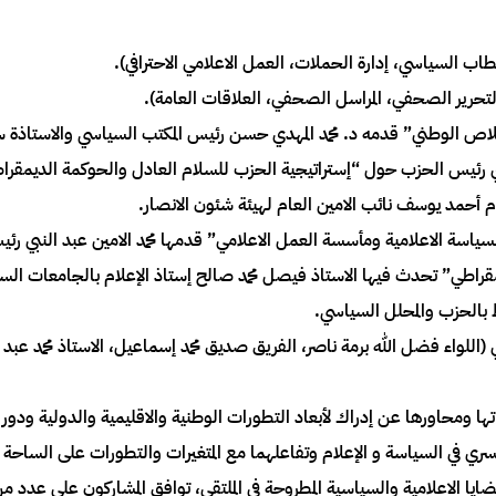
يمقراطي” تحدث فيها الاستاذ فيصل محمد صالح إستاذ الإعلام بالجامعات الس
 بالحزب والمحلل السياسي.
(اللواء فضل الله برمة ناصر، الفريق صديق محمد إسماعيل، الاستاذ محمد عب
ها ومحاورها عن إدراك لأبعاد التطورات الوطنية والاقليمية والدولية ودور 
سري في السياسة و الإعلام وتفاعلهما مع المتغيرات والتطورات على الساحة 
 الاعلامية والسياسية المطروحة في الملتقي، توافق المشاركون علي عدد م