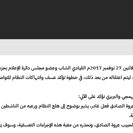
اعتقلت أجهزة أمن النظام الانقلابي صباح اليوم الاثنين 27 نوفمبر 2017م القيادي الش
يتم اعتقاله من بعد ذلك، في خطوة تؤكد عسف وانتهاكات النظام المتواص
همجي والبربري نؤكد على الآتي:
روة الصادق فعل غادر، يشير بوضوح إلى هلع النظام ورعبه من الناشطين الس
ة.
 الحبيب عروة الصادق، ونحذره من مغبة هذه الإجراءات التعسفية، وسوف يت