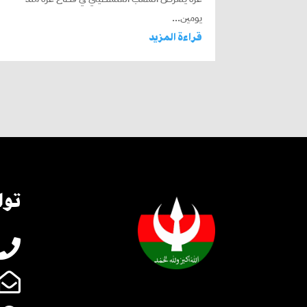
يومين...
قراءة المزيد
توا

