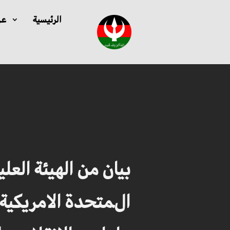
الرئيسية
عن
ﺑﻴﺎﻥ من ﺍﻟﻬﻴﺌﺔ ﺍﻟﻌﻠ