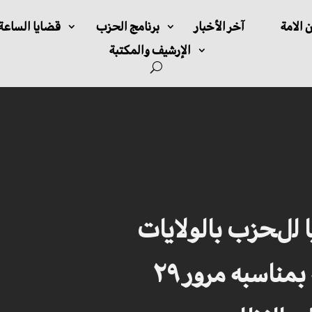
 الامة
آخر الأخبار
برنامج الحزب
قضايا الساعة
الإرشيف والمكتبة
ﻴﺎ ﻟلﺤﺰﺏ باﻟﻮﻟﺎﻳﺎﺕ
الﻤﺘﺤﺪﺓ ﺍﻟﺎﻣﺮﻳﻜﻴﺔ ﺑﻤﻨﺎﺳﺒﻪ ﻣﺮﻭر ٢٩