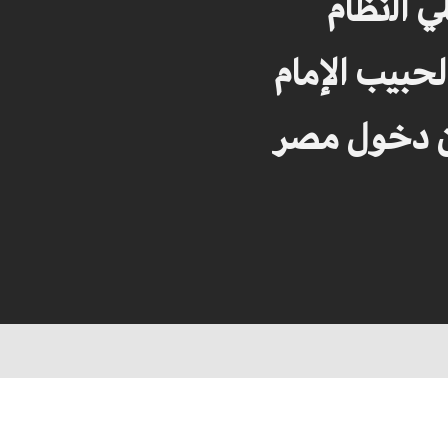
ﻲ ﺍﻟنظام
حبيب الإمام
ن دخول مصر