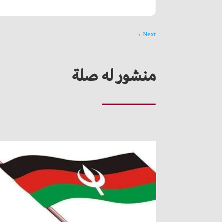
→
Next
منشور له صلة