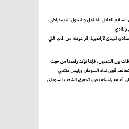
خول الحبيب الإمام الصادق المهدى لأراضيها، اثر عودته من المانيا التي
اقات بين الشعبين، فإننا نؤكد رفضنا من حيث
يس تحالف قوى نداء السودان ورئيس منتدي
على قناعة راسخة بقرب تحقيق الشعب السوداني