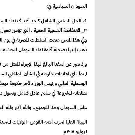
السودان السياسية في:
1. الحل السلمي الشامل كاحد أهداف نداء السودان. فالحل السلمي الشامل المتفاوض عليه احد الوسائل الناجعة لتحقيق السلام العادل الشامل والتحول الديمقراطي.
٣_ الانتفاضة الشعبية المحمية ، التي تؤمن تحول سلمي يحقق مكتسبات الشعب السوداني في الأمن والسلام والأمان النفسي والمادي.
ذهب إليها بصحبة قادة نداء السودان لبحث مسا
وإذ نعبر عن اسفنا البالغ لهذا الإجراء المعتل 
المبدأ ، أي املاءات خارجية في الشأن الداخلي 
الوسطية العالمي ورئيس الوزراء لآخر حكومة د
تطلعاته المشروعة في سلام عادل شامل وتحول د
ﻋﺎﺵ ﺍﻟﺴوﺩﺍﻥ وطنا ﻟﻠﺠﻤﻴﻊ.. والله اكبر ولله ال
ﺍﻟﻬﻴﺌﺔ العليا لحزب الامه القومى- الولايات المتحدة
١ يوليو ٢٠١٨م