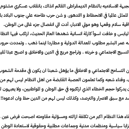
ي يوم 30 ﻳﻮﻧﻴﻮ 1989 غدر ﺣﺰﺏ ﺍﻟﺠﺒﻬﺔ ﺍﻟﺎﺳﻠﺎﻣﻴﻪ بالنظام ﺍلديمقراطى ﺍﻟﻘﺎئم ﺍﻧذاك، ﺑﺎﻧﻘﻠﺎﺏ
ﻟﻠﻤﺜﻞ ﻋﺎﻟﻤﻴﺎ ﻓﻲ ﺍﻟﺎنحطاط و ﺍﻟتدﻫﻮﺭ. و ﺷﻦ ﺣﺮﺏ طاﺣﻨﻪ ﻋﻠﻲ ﺟﻨﻮﺏ ﺍﻟﺒﻠﺎﺩ ﺑ
ﺗﻔﺎﻗﻴﺔ ﺳﻠﺎﻡ ﻭﻗﻌﻬﺎ ﻭﻫﻮ موﻟﻲ ﺍﻟﺎﺩﺑﺎﺭ، ﺃﺩﺕ ﺍﻟﻲ ﺍﻧﻔﺼﺎﻝ ﺟزء غالى من الوطن.
ﺎبس و ﺧﻠفت ﺍﺳﻮﺃ ﻛﺎﺭﺛﺔ ﺍﻧﺴﺎﻧﻴﺔ ﺷهدﻫﺎ ﺍﻟﻌﺎﻟﻢ ﺍﻟﺤديث، ﺍﺭﺗكب ﻓﻴﻬﺎ ﺍﻟنظا
ه ﻋﻤﺮ ﺍﻟﺒﺸﻴﺮ ﻣطلوب ﻟلعدﺍﻟﺔ ﺍلدﻭﻟﻴﺔ و مطاﺭﺩﺍ ﺍﻳﻨﻤﺎ ﺫﻫﺐ . ﻭﺗﻤددﺕ ﺣﺮﻭﺏ ﺍﻟ
ﺴﻴﺞ ﺍﻟﺎﺟﺘﻤﺎﻋﻲ و ﺧﺮﺑﺘه . ﻭﺗﺮﺍﺟﻊ مريع ﻓﻲ ﺍﻟدﻳﻦ ﻭﺍﻟﺎﺧﻠﺎﻕ و ﺍﺻﺒﺢ ﻋﺒﺌﺎ ﺛﻘﻴﻠ
 ﻣﻦ ﺍﻟﺘﺴﺎﻣﺢ ﺍﻟﺎﺟﺘﻤﺎﻋﻲ و ﺍﻟﺎﺧﻠﺎﻗﻲ ﻣﺎ ﻳﺆﻫﻞ ﺷﻌﺒﻨﺎ ﺍﻥ ﻳﻜﻮﻥ ﻓﻲ ﻣقدﻣﺔ ﺍﻟﺸﻌﻮﺏ
ﺍﻥ، وفناء ﺷﻌبه وﻛﻤﺎ ﺗﻌﻠﻤﻮﻥ ﺍﻟﻌﺼﺒﺔ القابضة ﻣﻦ ﺍﻫﻞ ﺍﻟنظام ليس لهم ﻣ
 يدرﻛﻮﺍ ﺣﺠﻢ ﺍﻟخطاء ﺍﻟﺬي ﺍﺭﺗكبوه ﻓﻲ ﺣﻖ ﺍﻟﻮﻃﻦ و ﺍﻟﻤﻮاطنيين، وﻟﺎ ﻳﻌﺒﻬﻮﻥ ل
ﻣﻊ ﺳﺒﻖ ﺍﻟﺎﺻﺮﺍﺭ وﺍﻟﺘﺮﺻﺪ، وكذلك ليس ﻟﻬﻢ ﻣﻦ الدين حظ وﺍﻥ ﺍﺩﻋﻮﻩ!! ﺍﺭ
اء ﻫﺬﺍ ﺍلنظام ﺍﻛﺒﺮ ﻣﻦ ﺗﻜﻠﻔﺔ ﺍﺯﺍﻟﺘﻪ وﻣﺴﺆﻟﻴﺔ ﻣﻘﺎﻭمته ﺍﺻﺒحت ﻓﺮﺽ ﻋﻴﻦ 
حزابا سياسية ومنظمات مدنية وجماعات مطلبية وحقوقية ﻟﺎﺳﺘﻌﺎﺩﺓ ﺍﻟﻮﻃﻦ