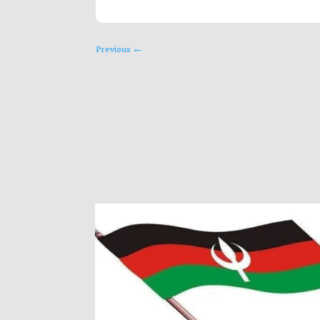
Previous
←