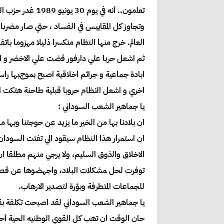
ﺗﻌﻠمون.. أنه ف
وﺗﺠﺎﻭﺯ ﻛﻞ ﺍﻟﻤﻘﺎييس ﻓﻲ ﺍﻟﻔﺴﺎﺩ ، ﺣﺘﻲ ﺻﺎﺭ ﻣﻀﺮﺑﺎ 
ﺍﻟﻌﺎﻟﻢ. ﺧﺮﺝ ﻣﻨﻬﺎ ﺍﻟﻨظام منكسرا ذﻟﻴﻠﺎ ﻣﻬﺰﻭﻣﺎ ﺑﺎ
ثم ﺍشعل ﺣﺮﺑﺎ ﻋﻠﻲ ﺩﺍﺭﻓﻮﺭ ﻗضت ﻋﻠﻲ ﺍﻟﺎﺧﻀﺮ و ﺍﻟﻴ
ﺍﺑﺎﺩﺓ ﺟﻤﺎﻋﻴﺔ و ﺟﺮﺍﺋﻢ ﺍﺧﻠﺎﻗﻴﺔ ﺍﺻﺒﺢ ﺑﻤﻮجﺒﻬﺎ راس
ﺍﺧﺮﻱ ﻭ ﺍشعل ﺍﻟنظاﻡ ﺣﺮﻭﺑﺎ ﻗﺒﻠﻴﺔ طاﺣﻨﺔ هتكت ﺍﻟﻨ
ﻳﺎ ﺟﻤﺎﻫﻴﺮ ﺍﻟﺸﻌﺐ ﺍﻟﺴﻮﺩﺍﻧﻲ :
ﺍﻥ ﺑﻠﺎﺩﻧﺎ ﺑﻬﺎ ﻣﻦ ﺍﻟﺨﻴﺮ ﻣﺎ ﻳﺰيد ﻋﻦ ﺣﻮﺟﺘﻨﺎ وﺑﻬﺎ
ﺍﻥ ﺍﺳﺘﻤﺮﺍﺭ ﻫﺬﺍ النظام ﺳﻴﻘﻮﺩ ﺍﻟﻲ تفتت ﺍﻟﺴﻮﺩ
ﺍﻟﺎﺧﻠﺎﻕ وﺍﻟذﻭﻕ ﺍﻟﺴﻠﻴﻢ، وﻟﺎ ﻳﺮﺟﻲ ﻣﻨﻬﻢ مطلقا ﺍﻥ
ﺗﻮﻓﺮت لحل ﻤﺸﻜﻠﺎﺕ ﺍﻟﺒﻠﺎﺩ، وﺍﺟﻬﻀﻮﻫﺎ ﻋﻦ ﻗﺼﺪ 
للجماعات المتطرفة وبؤرة لتصدير الارهاب.
ﻳﺎ ﺟﻤﺎﻫﻴﺮ ﺍﻟشعب ﺍﻟسوﺩﺍﻧﻲ ﻟﻘﺪ ﺍﺻﺒحت ﺗﻜﻠﻔﺔ بق
ﺣﺎﻥ ﺍلوقت ﺍﻥ ﺗهب ﻛﻞ ﺍﻟﻘﻮﻱ ﺍﻟﻮطنيه الحية أ