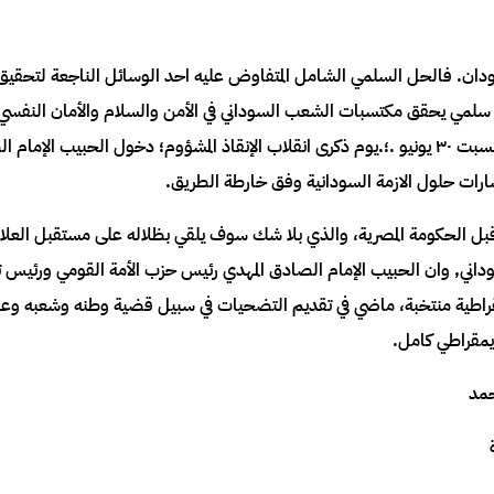
وفي هذا المنحى منعت السلطات المصرية في يوم السبت ٣٠ يونيو .؛.يوم ذكرى انقلاب الإنقاذ المشؤوم؛ د
رات حلول الازمة السودانية وفق خارطة الطريق.
من قبل الحكومة المصرية، والذي بلا شك سوف يلقي بظلاله على مستقبل العل
السوداني, وان الحبيب الإمام الصادق المهدي رئيس حزب الأمة القومي ورئ
يمقراطية منتخبة، ماضي في تقديم التضحيات في سبيل قضية وطنه وشعبه و
يمقراطي كامل.
حمد