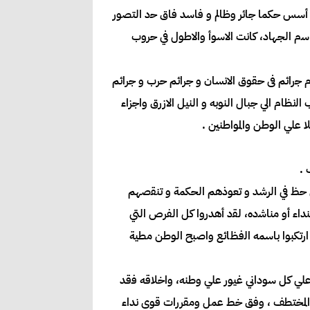
 ﻋﺴﻜﺮﻱ ﻣﺸﺌﻮﻡ ﺃسس ﺣﻜﻤﺎ ﺟﺎﺋﺮ ﻭظالم و ﻓﺎﺳﺪ ﻓﺎﻕ ﺣد ﺍﻟﺘﺼﻮﺭ
ﺎﺳم ﺍﻟﺠﻬﺎﺩ، ﻛﺎنت ﺍﻟﺎﺳﻮﺃ ﻭﺍﻟﺎطول ﻓﻲ ﺣﺮﻭﺏ
م ﺟرائم ﻓﻰ ﺣﻘﻮﻕ ﺍﻟﺎﻧﺴﺎﻥ و ﺟﺮﺍﺋﻢ ﺣﺮﺏ و ﺟﺮﺍﺋﻢ
نظام ﺍﻟﻲ ﺟﺒﺎﻝ ﺍﻟﻨﻮﺑﻪ و ﺍﻟﻨﻴﻞ ﺍﻟﺎﺯﺭﻕ واجزاء
ﺎ ﻋﻠﻲ ﺍﻟﻮﻃﻦ وﺍﻟﻤﻮﺍﻃﻨﻴﻦ .
 .
ﻦ حظ ﻓﻲ ﺍﻟﺮشد و ﺗﻌﻮﺫﻫﻢ ﺍﻟﺤﻜﻤﺔ و ﺗﻨﻘصهم
نداء ﺃﻭ ﻣﻨﺎﺷده، ﻟﻘد ﺃهدروا ﻛﻞ ﺍﻟﻔﺮﺹ ﺍﻟﺘﻲ
تكبوﺍ ﺑﺎﺳﻤﻪ ﺍﻟفظﺎﺋﻊ واصبح الوطن مطية
ﻋﻠﻲ ﻛﻞ ﺳﻮﺩﺍﻧﻲ ﻏﻴﻮﺭ ﻋﻠﻲ وطنه، وﺍﺧﻠﺎﻗﻪ ﻓقد
 المختطف ، وفق خط عمل ومقررات قوى نداء