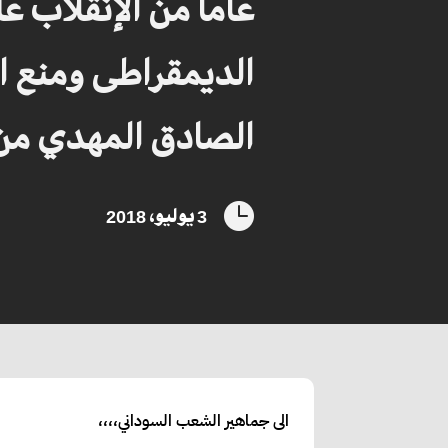
ﻋﺎﻣﺎ ﻣﻦ ﺍلإﻧﻘﻠﺎﺏ ﻋﻠ
ﺍلديمقراطى ومنع ال
الصادق المهدي م

3 يوليو، 2018
الى ﺟﻤﺎﻫﻴﺮ ﺍلشعب ﺍﻟﺴﻮﺩﺍﻧﻲ،،،،