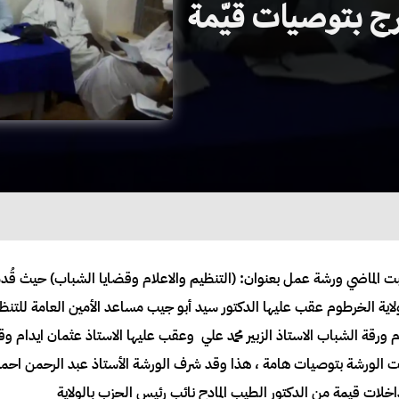
ج بتوصيات قيّمة
بت الماضي ورشة عمل بعنوان: (التنظيم والاعلام وقضايا الشباب) حيث قُد
لاية الخرطوم عقب عليها الدكتور سيد أبو جيب مساعد الأمين العامة للتنظي
ورقة الشباب الاستاذ الزبير محمد علي وعقب عليها الاستاذ عثمان ايدام 
لورشة بتوصيات هامة ، هذا وقد شرف الورشة الأستاذ عبد الرحمن احمد صال
اخلات قيمة من الدكتور الطيب المادح نائب رئيس الحزب بالولاية