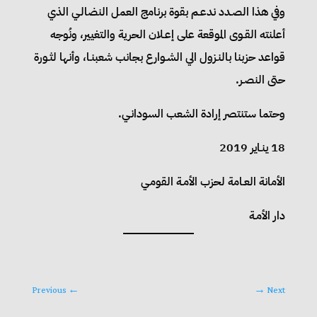
وفي هذا الصـدد ندعـم بقوة برنامج العمل النضالـي الذي
أعلنته القـوى الموقعة على إعـلان الحرية والتغيير، ونُوجه
قواعد حزبنا بالنـزول الي الشـوارع بجانب شعبنـا، وأنها لثـورة
حتى النصـر.
وحتما ستنتصر إرادة الشعب السودانـي.
18 ينـاير 2019
الأمانة العـامة لحزب الأمـة القومـي
دار الأمـة
Previous
←
→
Next