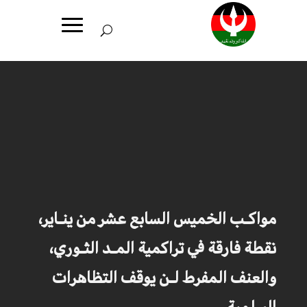
مواكـب الخميس السابع عشر من ينـاير،
نقطة فارقة في تراكمية المـد الثـوري،
والعنف المفرط لـن يوقف التظاهرات