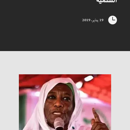
السلمية

19 يناير، 2019