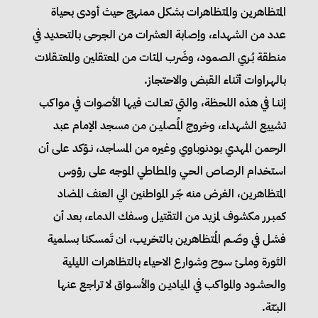
المتظاهرين والمتظاهرات بشكل ممنهج حيث أودى بحياة
عدد من الشهداء، وإصابة العشرات من الجرحى بالتحديد في
منطقة بُـري الصمود، وضَرب المئات من المعتقلين والمعتـقلات
بالهـراوات أثناء القبض والاحتجاز.
إننـا في هذه اللحظة، والتي تعـالت فيها الأصوات في مواكب
تشييع الشهداء، وخروج المُصليـن من مسجد الإمام عبد
الرحمن المهدي بودنوباوي وغيره من المساجد، نـؤكد على أن
استخدام الرصاص الحـي والمطاطي الموجه على رؤوس
المتظاهرين، الغرض منه جّـر المواطنين الي العنف المضاد
كمبـرر مكشوف لمزيد من التقتيل وسفك الدماء، بعد أن
فشل في وصّـم المُتظاهرين بالتخريب، ان تَمسكنا بسلمية
الثورة وملـئ سوح وشوارع الاحياء بالتظاهرات الليلية
والحشـود والمواكب في المياديـن والأسـواق لا تراجع عنها
البـّتة.