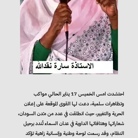
احتشدت امس الخميس 17 يناير الحالـي مواكب
وتظاهرات سلمية، دعـت لها القوى الموقعة على إعـلان
الحرية والتغيير، حيث انطلقت في عدد من مـُدن السودان،
شعاراتها وهتافاتها الداوية في عنـان السماء تٌندد برحيل
النظام، وقد رسمت لوحـة وطنية وإنسانية زاهية تؤكد