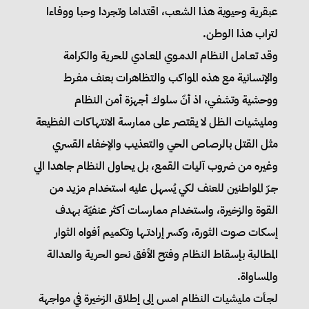
عبقرية وحيوية هذا الشعب، اقتداما وتجردا وحبا ووفاءا
لتراب هذا الوطن.
وقد تعـامل النظام الدمـوي المعـادي للحرية والكرامة
والإنسانية مع هذه المواكب والتظاهرات بعنف مفـرط
ووحشية وتشفـي، اذ أنّ سلوك أجهزة أمن النظام
ومليشيات الظل لا يقتصر على ممارسة الانتهاكات الفظيعة
مثل القتل بالرصاص الحي والتعذيب والإخفاء القسري
وغيره من ضروب آليات القمع، بل يحاول النظام جاهدا الي
جـرّ المواطنين للعنف لكي يُسهل عليه استخدام مزيد من
القوة والزخيرة، واستخدام ممارسات أكثر عنفيّة بهدف
إسكات صوت الثورة، وكسر إرادتـها وتكميم أفواه الثوار
المطالبة بإسقاط النظام وفتح الأفق نحو الحرية والعدالة
والمساواة.
لجـأت مليشيات النظام امس إلى إطلاق الزخيرة في مواجهة