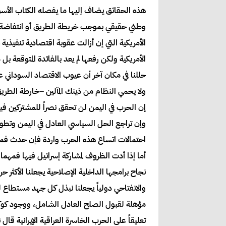
هذه الحقائق يضاف إليها ما يفصله الكتاب الأس
وطني حقيقي بموجب خريطة الطريق أو انتفاضة الرب
الأمريكية التي إن أزالت عقوبة اقتصادية تنفيذية
حللنا في مكان آخر أن عيوب الاقتصاد السوداني ع
ولا يحمي النظام من ذينك المآلين –خارطة الطريق أ
إن الحرب في اليمن لن تحقق نصراً للمشتركين فيه
احتمالات اتساع هذه الحرب واردة فإن حدث فمهما
أما إذا أدت الظروف لمشاركة إسرائيل فيها فمهما ك
نجاح برامجها الداخلية الإصلاحية يجعلنا الأكثر
والانفتاحي دولياً يجعلنا نبذل كل جهد مستطاع ل
مؤهلة لقبول الصلح العادل الشامل، ووجود كوكب
تعليقاً على الحرب الخاسرة العراقية الإيرانية قا