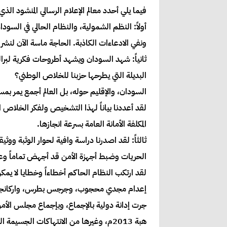
فيما يلي أحدد معالم الإعلام الرسالي المنشود الذ
أولاً: النظم الشمولية، والنظام الحالي في السو
ونفي الادعاءات الكاذبة. الحاجة ماسة الآن لنشر
ثانياً: شهد السودان ويشهد أطروحات فكرية لبرال
البديلة التي يطرحها حزبنا للخلاص الوطني؟
السودان، والإقليم حوله، بل العالم أجمع يمر بمس
لقد أعددنا بياناً لهذا التشخيص ولفكر الخلاص ا
المكلفة الأمانة العامة بسرعة انجازها.
ثالثاً: لقد اصدرنا دراسة وافية لحوار الوثبة 
الحريات وضبط أجهزة الأمن قد أجهض تماماً وعا
لقد ارتكب النظام الحاكم أخطاءاً وخطايا لا يم
إعدام مجدي محجوب، وجرجس بطرس، واركانجلو اقا
جرت إدانة دولية بالإجماع، وبإجماع مجلس الأمن 
هبة 2013م، وغيرها من الانتهاكات الجسيمة التي لا تزال إداناتها تترى.