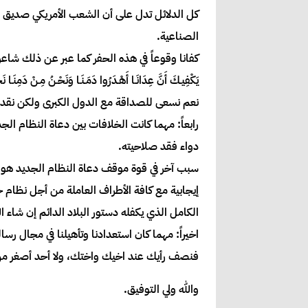
كل الدلائل تدل على أن الشعب الأمريكي صديق و
الصناعية.
كفانا وقوعاً في هذه الحفر كما عبر عن ذلك شاعر
يَكْفِيـكَ أَنَّ عِدَانَـا أَهْـدَرُوا دَمَـنَـا وَنَحْـنُ مِـنْ دَمِنَـا ن
نعم نسعى للصداقة مع الدول الكبرى ولكن نقد
رابعاً: مهما كانت الخلافات بين دعاة النظام ال
دواء فقد صلاحيته.
سبب آخر في قوة موقف دعاة النظام الجديد هو أن
إيجابية مع كافة الأطراف العاملة من أجل نظام
الكامل الذي يكفله دستور البلاد الدائم إن شاء ال
اخيراً: مهما كان استعدادنا وتأهيلنا في مجال 
فنصف رأيك عند اخيك واختك، ولا أحد أصغر من أن
والله ولي التوفيق.