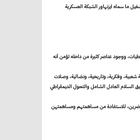
يل ما سماه ايزنهاور الشبكة العسكرية
معطيات، ووجود عناصر كثيرة من داخله تؤمن أنه
ة شعبية، وفكرية، وتاريخية، ونضالية، وصلات
يق السلام العادل الشامل والتحول الديمقراطي
والحاضرين، للاستفادة من مساهمتهم ومساهمتهن