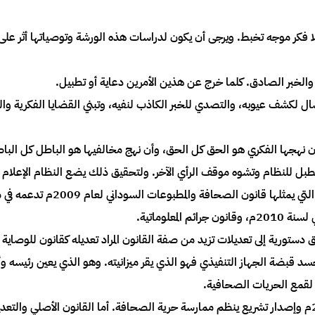
بلا فكر موجه تخبط. ويرجى أن يكون لدراسات هذه الورشة وتوصياتها أثر على ب
والخبر الصادق. كلما خرج عن هذين الأمرين دعاية أو تطبيل.
ال لكشف عيوبه، والتصدي للخبر الكاذب لنفيه، وتبني القضايا الفكرية والس
ن نهجها الفكري هو الحق كل الحق، وأن نهج مخالفيها هو الباطل كل البا
ية تطبل للنظام وتشوه موقف الرأي الآخر. ولتحقيق ذلك يضع النظام الإعلام
توفيق الحكيم في كتابه “عودة الوع
دستورية إلى تعديلات تزيد من صفة القانون المراد تعديله كقانون للوصاية 
 قبضة الجهاز التنفيذي فهو الذي يقر ميزانيته. وهو الذي يعين رئيسه وأم
ة لقمع الحريات الصحافية.