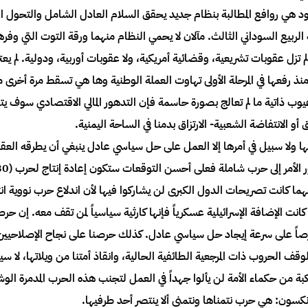
ود هي روافع المطالبة بنظام جديد يحقق السلام العادل الشامل والتحول ا
يع السوداني الثالث. مآلان لا يحمي النظام منهما ورقة التوت التي وفرها 
 لم تزل عقوبات تشريعية، وقضائية أمريكية، ولا عقوبات أوربية، ودولية. لم 
يوب ذاتية ما لم تعالج بصورة حاسمة فإن التدهور المالي الاقتصادي سوف ي
و الانتفاضة الشعبية- الارتزاق بدمنا في الساحة اليمنية.
ا ولا سبيل في أمرها إلا العمل على حل سياسي عادل ينبغي أن يطرقه العقلا
 كانت تصريحات الدول الكبرى لن يشاركوا فيها لأن اندلاع حرب نووية ان
انت الإضافة الإسرائيلية عسكرياً فإنها كارثية سياسياً لمن تقف معه. إن حر
 حرصاً على سرعة إيجاد حل سياسي عادل. كذلك حرصنا على نجاح الإصلاحيين ف
وقف الحروب ذات المرجعية الطائفية الحالية، وانقاذ أمتنا من ويلاتها، لا 
ة من حكماء الأمة لن يألوا جهداً في العمل لتجنب هذه الحرب المدمرة ال
ل نكسون: هي حرب نتمناها ونتمنى ألا ينتصر أحد طرفيها.