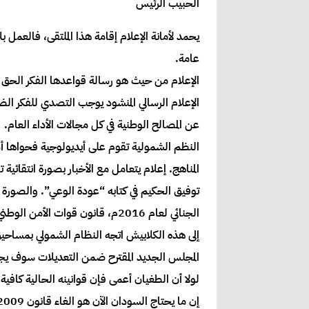
الحبيب الرئيس
يحمد لأمانة الإعلام إقامة هذا الملتقى، فالعمل 
عامة.
الإعلام من حيث هو رسالة قواعدها الفكر الحق 
الإعلام الرسالي المنشود يوجب التصدي للفكر الض
عن المصالح الوطنية في كل مجالات الأداء العام.
النظم الشمولية تقوم على أيديولوجية فحواها أ
المناهج. إعلام يتعامل مع الأخبار بصورة انتقائ
الجنائي لعام 2016م، قانون قوات الأمن الوطني لسنة 2010م، وقانون جرائم المعلوماتية.
إلى هذه الكلابيش اتجه النظام الشمولي بمساحيق 
المجلس الجديد المقترح ضمن التعديلات سوف يجسد
لولا أن الطغيان أعمى فإن قوانينه الحالية كافي
إن ما يحتاج السودان الآن هو الغاء قانون 2009م وإصدار تشريع ينظم ممارسة حرية الصحافة. أما القانون الأصلي والتعديلات المقترحة فإنها رجس من عمل الطغيان.