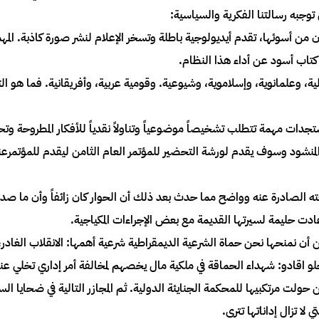
ي توجبه رسالتنا الفكرية والسياسية:
دان من أسوئها، تقدم أيديولوجية باطلة وتسخر الإعلام لنشر صورة كاذبة. ا
 كتاب أسود عن أداء هذا النظام.
ية، وعلمانوية، وإسلاموية، وشيوعية. وقومية عربية، وأفريقانية. فما هو ال
تجدات مهمة تتطلب تشخيصاً موضوعياً وتناولاً نقدياً للأفكار المطروحة وتح
لمنشود وسوف يقدم لورشة التحضير للمؤتمر العام الثامن ليقدم للمؤتمرعند
ووثيقته الصادرة عنه وواضح مما حدث بعد ذلك أن الحوار كان زائفاً وأن م
دت حليمة لسيرتها القديمة مع بعض الإجراءات المكياجية.
كن أن نمنحها نحن حماة الشرعية الديمقراطية شرعية أهمها: الانقلاب الغ
دو: شهداء الحماقة في ملكية مال يخصهم لمخالفة أمر إداري تخلي عنه ا
حولت مرتكبيها للمحكمة الجنايئة الدولية. ثم المجازر التالية في ضحايا ا