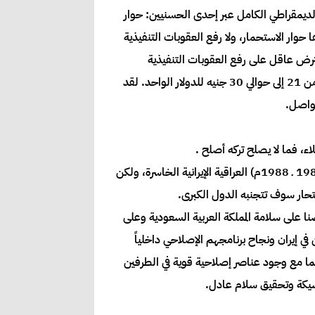
لديمقراطي الكامل عبر إحدى الحسنيين: حوار
حوار الاستحمار، ولا رفع العقوبات التنفيذية
يعترض عاقل على رفع العقوبات التنفيذية
الأمريكية ولكن رفعها لم يعد بالفائدة المتوقعة بل منذ رفعها في المرحلة الأولى تهاوت العملة الوطنية وها هي تسقط مرة أخرى من 21 إلى حوالي 30 جنيه للدولار الواحد. لقد
تواصل.
ء، فما لا يصلح تركه أصلح .
وإن تراجع الحل السياسي العادل في اليمن وتطور الأمر إلى حرب شاملة فعلى أحسن التوقعات ستكون إعادة إنتاج لحرب (1980 ـ 1988م) العراقية الإيرانية الخاسرة، ولكن
تحار سوف تتجنبه الدول الكبرى.
صنا على سلامة المملكة العربية السعودية وعلى
ي إيران ونجاح برنامجهم الإصلاحي داخلياً
سيما مع وجود عناصر إصلاحية قوية في الطرفين
وشيكة وتحقيق سلام عادل.