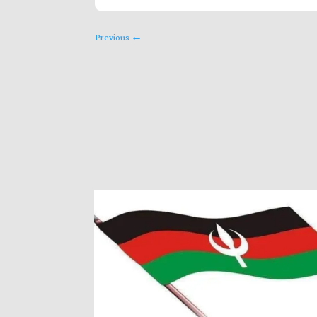
Previous
←