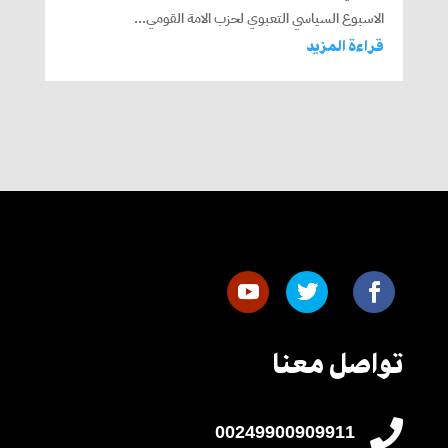
الاسبوع السياسي التعبوي لحزب الامة القومي...
قراءة المزيد
تواصل معنا

00249900909911