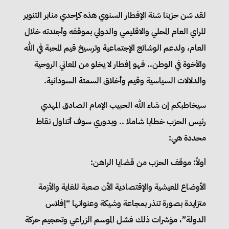
لقد سّن حزبنا سُنة الإفطار السنوي هذه كإحدي منابر التنوير
للراي العام المحلي والاقليمي والدولي بموقفه وأجندته خلال
العام، ولدعم الوشائج الإجتماعية وترسيخ قيم المحبة في الله
والأخوة في الوطن.. فهو إفطار لا يخلو من المعاني الروحية
والدلالات السياسية وقيم وأخلاق السمتة السودانية.
سيخاطبكم إن شاء الله الحبيب الإمام الصادق المهدي
رئيس الحزب خطابا شاملا .. وبدوري سوف أتناول نقاط
محددة هي:
أولاً: موقف الحزب من قضايا الراهن:
الأوضاع المعيشية والإقتصادية الأن صعبة للغاية والأزمة
متزايدة بصورة تنذر بمجاعة وشيكة وعنوانها “إفلاس
الدولة”، مؤشرات ذلك فشل الموسم الزراعي وتحجيم حركة