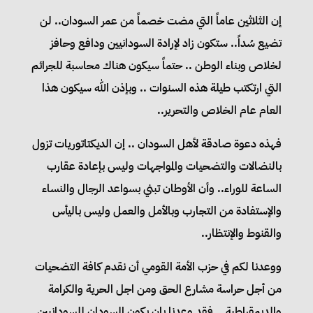
إن الثلاثين عاماً التي مضت خصماً من عمر السودان.. لن
تضيع سُداً.. ستكون زاد لإرادة السودانيين ودافع وحافز
لخلاص وبناء الوطن .. حتماً سيكون هناك محاسبة للجرائم
التي ارتكتب طيلة هذه السنوات .. وبإذن الله سيكون هذا
العام عام الخلاص والتحرير..
فهذه دعوة صادقة لأهل السودان .. إن الديكتاتوريات تزول
بالنضالات والتضحيات والمواجهات وليس بإعادة عقارب
الساعة للوراء.. وأن الأوطان تبني بسواعد الرجال والنساء
والإستفادة من التجارب وبالأمل والعمل وليس باليأس
والقنوط والإنتظار..
ووعدنا لكم في حزب الأمة القومي أن نقدم كافة التضحيات
من أجل حراسة مشارع الحق ومن اجل الحرية والكرامة
والديمقراطية .. فقد وعدنا بإن يكون السودان للسودانيين