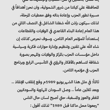
المحافظة علي كياننا من شرور الشمولية، وان نحرز أهدافاً في
مسيرة تطور الحزب وإعادة بنائه وفق معطيات المرحلة،
لذلك سيكون بإذن الله شغلنا الشاغل في النصف الثاني من
هذا العام إعادة البناء القاعدي في الولايات والقطاعات
إستعداداً للمؤتمر العام الثامن. وسوف نحرص كذلك إن
شاء الله علي تقنين وتنظيم وإدارة حوارات فكرية وسياسية
داخل مؤسسات الحزب بالمركز والولايات والمهجر بصورة
شفافة لتساهم بالأفكار والرؤي في التأسيس الرابع وبرنامج
الحزب في مؤتمره الثامن.
ثالثاً: في مثل هذا الشهر يونيو 1989م وقع إنقلاب الإنقاذ ..
وبعد ثلاثين عاماً .. وصل السودان للهاوية والسودانيين
للفقر والعوز والمسغبة، حتي أصبح لسان حال الناس
“رجعونا محل ماكنا قبل 1989” لذلك أقول :