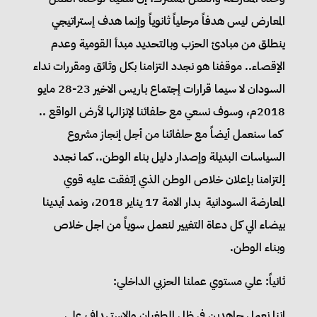
المعارض ليس هدفاً مرحلياً ثانوياً وإنما هدف إستراتيجي
ينطلق من مبادئ الحزب وبالتحديد مبدأ القومية وعدم
الإقصاء.. موقفنا هو نجدد التزامنا بكل وثائق ومقررات نداء
السودان لا سيما قرارات إجتماع باريس الاخير 23-28 مايو
2018م، وسوف نسعي مع حلفائنا لإنزالها لأرض الواقع ..
كما سنعمل أيضاً مع حلفائنا من أجل إنجاز مشروع
السياسات البديلة وإصدار دليل بناء الوطن.. كما نجدد
إلتزامنا بإعلان خلاص الوطن الذي إتفقت عليه قوي
المعارضة السودانية بدار الامة 17 يناير 2018، ونمد أيدينا
بيضاء الي كل دعاة التغيير لنعمل سوياً من اجل خلاص
وبناء الوطن.
ثانياً: علي مستوي عملنا الحزبي الداخلي:
إننا نعمل جاهدين في ظل الطغيان والإستهداف علي