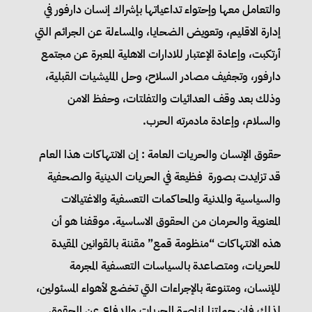
والتعامل معها وإحتواء تداعياتها بإشراك إنسان دارفور في
إدارة الاقليم، وتعويض الضحايا، والمساءلة عن الجرائم التي
أرتكبت، وإعادة الإعتبار للادارات الاهلية المعبرة عن مجتمع
دارفور، وتجفيف مصادر السلاح، وحل المليشيات القبلية،
وذلك بعد وقف العدائيات والتفلتات، وحفظ الامن
والسلام، وإعادة مادمرته الحرب.
حقوق الإنسان والحريات العامة : إن الانتهاكات هذا العام
قد تزايدت بصورة فظيعة في الحريات الدينية والصحفية
والسياسية والمدنية والمحاكمات التعسفية والاغتيالات
المعنوية والحرمان من الحقوق الاساسية. موقفنا هو أن
هذه الانتهاكات “منظومة قمع” مقننة بالقوانين المقيدة
للحريات، ومتصاعدة بالسياسات التعسفية المجرمة
للإنسان، ومتنوعة بالإجراءات التي تخضع لأهواء المسئولين،
لذلك فإن حملتنا لمناصرة الحريات والدفاع عن الحقوق