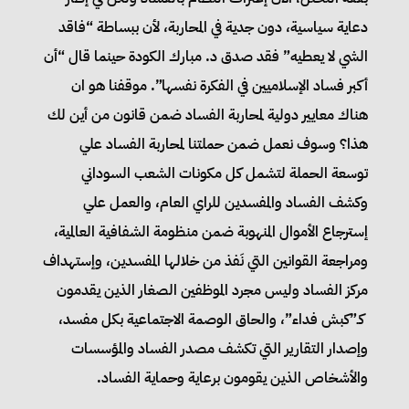
دعاية سياسية، دون جدية في المحاربة، لأن ببساطة “فاقد
الشي لا يعطيه” فقد صدق د. مبارك الكودة حينما قال “أن
أكبر فساد الإسلاميين في الفكرة نفسها”. موقفنا هو ان
هناك معايير دولية لمحاربة الفساد ضمن قانون من أين لك
هذا؟ وسوف نعمل ضمن حملتنا لمحاربة الفساد علي
توسعة الحملة لتشمل كل مكونات الشعب السوداني
وكشف الفساد والمفسدين للراي العام، والعمل علي
إسترجاع الأموال المنهوبة ضمن منظومة الشفافية العالمية،
ومراجعة القوانين التي نَفذ من خلالها المفسدين، وإستهداف
مركز الفساد وليس مجرد الموظفين الصغار الذين يقدمون
كـ”كبش فداء”، والحاق الوصمة الاجتماعية بكل مفسد،
وإصدار التقارير التي تكشف مصدر الفساد والمؤسسات
والأشخاص الذين يقومون برعاية وحماية الفساد.