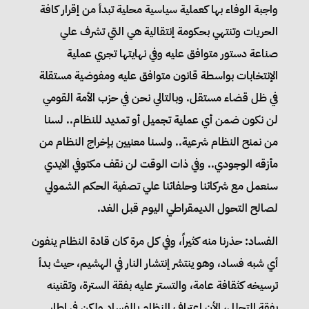
واجبة الوفاء بها كعملية سياسية محلية تبدأ من إقرار كافة
الحريات وتنتهي بحكومة إنتقالية هي التي تشرف علي
صناعة دستور متوافق عليه وفي نهايتها تجري عملية
الإنتخابات بواسطة قانون متوافق عليه ومفوضية مستقلة
في ظل قضاء مستقل. وبالتالي نحن في حزب الأمة القومي
لن نكون ضمن أي عملية تجميل أو تمديد للنظام.. لسنا
من نمنح النظام شرعية.. ولسنا معنيين بإخراج النظام من
مأزقه الوجودي.. وفي ذات الوقت لن نقف مكتوفي الايدي
سنعمل مع شركائنا وحلفائنا علي تصفية الحكم الشمولي
لصالح التحول الديمقراطي اليوم قبل الغد.
الفساد: حذرنا منه كثيراً، وفي كل مرة كان قادة النظام ينفون
أي شبه فساد، وهو ينتشر إنتشار النار في الهشيم، حيث بدأ
ترسيخه كثقافة عامة، والتستر عليه بفقة السترة، وتقنينه
بفقة التحلل، الأن إعتراف النظام بالفساد ولكن في إطار