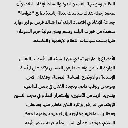
النظام ومواجهة الغلاء والندرة والتسلط لإنقاذ البلاد، وأن
بمجرد رحيله هناك سياسات بديلة رشيدة تعالج “عواسة”
جماعة الإنقاذ في إقتصاد البلد، كما هناك فرص توفير موارد
ضخمة من خيرات البلد، ودعم ومنح دولية حرم السودان
منها بسبب سياسات النظام الإرهابية والفاسدة.
الأوضاع في دارفور تمضي من السيئة الي الأسوأ .. التقارير
الواردة الينا من ولايات دارفور الخمس تؤكد علي المأساة
الإنسانية، والاوضاع المعيشية الصعبة، وفقدان الأمن
وتوجس وترقب دائم، وتجدد القتال في بعض المناطق،
وتشريد المزيد من الأمنيين، وإستمرار النظام في ضرب النسيج
الإجتماعي لدارفور وإثارة الفتن ماظهر منها ومابطن،
ومطالبات داخلية وخارجية بإنهاء مهمة يونميد لحفظ
السلام. موقفنا هو أن الحل يبدأ بمعرفة جذور الأزمة