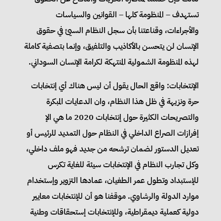
تستهدف – المنظومة كلها – القوانين والسياسات
والأجراءات، وقناعتنا بأن سجل النظام السيئ في حقوق
الإنسان لن يتحسن بالأكاذيب والتلفيق، وإنما بتصفية كاملة
لهذه المنظومة الشمولية المنتهكة لكرامة الإنسان السوداني.
الإنتخابات: واقع الحال يقول أن ليس هناك أي إنتخابات
حرة ونزيهة في ظل هذا النظام، وان الدعايات المبكرة
والتصريحات الكثيرة حول إنتخابات 2020 ما هي الإ
إفرازات الصراع الداخلي في النظام حول التمديد للرئيس أو
تعديل الدستور لضمان ترشحه من جديد فهو ملف داخلي،
وكل تجارب النظام في الإنتخابات سيئة للغاية تكرس
للإستبداد وتطول عمر الطغيان، عمادها التزوير وإستخدام
موارد الدولة والرشاوي. موقفنا هو أن للإنتخابات معايير
دولية كعملية ديمقراطية، وللإنتخابات إستحقاقات وطنية