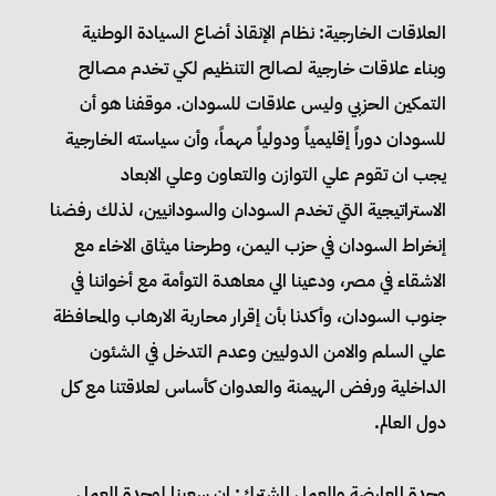
العلاقات الخارجية: نظام الإنقاذ أضاع السيادة الوطنية
وبناء علاقات خارجية لصالح التنظيم لكي تخدم مصالح
التمكين الحزبي وليس علاقات للسودان. موقفنا هو أن
للسودان دوراً إقليمياً ودولياً مهماً، وأن سياسته الخارجية
يجب ان تقوم علي التوازن والتعاون وعلي الابعاد
الاستراتيجية التي تخدم السودان والسودانيين، لذلك رفضنا
إنخراط السودان في حزب اليمن، وطرحنا ميثاق الاخاء مع
الاشقاء في مصر، ودعينا الي معاهدة التوأمة مع أخواننا في
جنوب السودان، وأكدنا بأن إقرار محاربة الارهاب والمحافظة
علي السلم والامن الدوليين وعدم التدخل في الشئون
الداخلية ورفض الهيمنة والعدوان كأساس لعلاقتنا مع كل
دول العالم.
وحدة المعارضة والعمل المشترك: إن سعينا لوحدة العمل