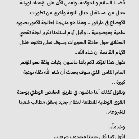
قضايا السلام والحوكمة. ونعمل الآن على الإعداد لورشة
عمل عن مستقبل جبال النوبة وأخرى عن تطورات
الأوضاع في دارفور .. وهذا هو منهجنا لمعالجة الأمور بصورة
علمية وموضوعية .. وقبل أيام استلمنا تقرير لجنة تقصي
الحقائق حول حادثة الحجيرات وسوف نعلن نتائجه خلال
الأيام القادمة ان شاء الله..
نقول هذا لنؤكد لكم بأننا ماضون بثبات وثقة نحو المؤتمر
العام الثامن الذي سوف يحدث أن شآء الله نقلة نوعية
كبيرة ..
ونقول كذلك أننا ماضون في طريق الخلاص الوطني بوحدة
القوى الوطنية المتطلعة لنظام جديد يحقق مطالب شعبنا
المشروعة..
وختاماً..
أقول كما قال حبيبنا محجوب شريف..