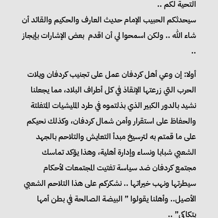
التحية لكم ..
سيحدثكم الحبيب الإمام حديث العارف والحكيم والقائد أن
شاء الله .. ولكن اسمحوا لي أن اقدم بعض الإشارات بإيجاز
..
أولا: إن وعي أهل كردفان عمل على تجنيب كردفان ويلات
الحرب التي زرعتها الإنقاذ في كل أطراف البلاد، مما يجعلنا
نشيد بالدور الكبير الذي بذلتموه في طرد المليشيات المتفلتة
والحفاظ على استقرار وأمن شمال كردفان، وكذلك نحيكم
على ما قمتم به لترسيخ مبدأ التعايش والتلاحم بالجهد
الشعبي شبابا ونساء وإدارة أهلية، وهذا يؤكد تماسك
مجتمع كردفان ضد سياسة تفتيت المجتمعات لأحكام
سيطرتها ونهب خيراتها .. نشكركم على هذا التلاحم الشعبي
الأصيل.. وأهلنا يقولوا ” البيضة الصالحة في بطن أمها
بتكاكي” ..