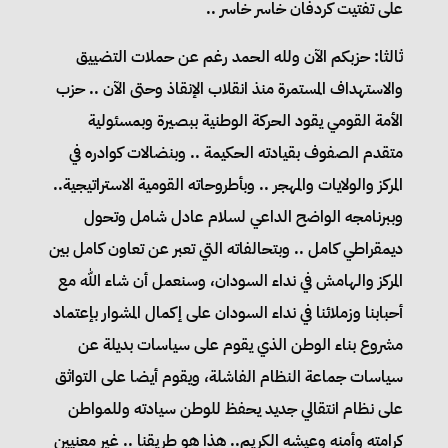
على تفتيت كردفان خاسر خاسر ..
ثالثا: حزبكم الآن ولله الحمد رغم عن حملات التضييق
والاستهداف المستمرة منذ انقلاب الإنقاذ وحتى الآن .. حزب
الأمة القومي يقود الحركة الوطنية ببصيرة وبمسئولية
متقدم الصفوف بقيادته الحكيمة .. وبنضالات كوادره في
المركز والولايات والمهجر .. وبأطروحاته القومية الاستراتيجية..
وببرنامجه الواضح الداعي لسلام عادل شامل وتحول
ديمقراطي كامل .. وبتحالفاته التي تعبر عن تعاون كامل بين
المركز والهامش في نداء السودان، وسنعمل أن شاء الله مع
أحبابنا وزملائنا في نداء السودان على إكمال المشوار بإعتماد
مشروع بناء الوطن الذي يقوم على سياسات بديلة عن
سياسات جماعة النظام الفاشلة، ويقوم أيضا على التواثق
على نظام انتقالي جديد يحفظ للوطن سيادته وللمواطن
كرامته وأمنه وعيشه الكريم.. هذا هو طريقنا .. غير معنيين