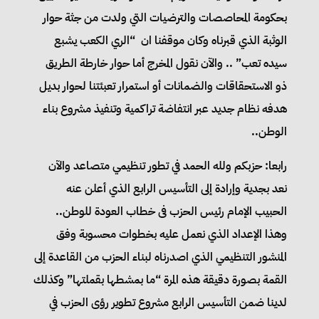
بحكومة المحاصصات والترضيات التي ولدت من جثة حوار
الوثبة الذي قبرناه وكان موقفنا ان “الري الكعب يشبع
سيده تعب” .. والآن نقول المخرج أما حوار خارطة الطريق
ذو الاستحقاقات والضمانات أو استمرار تعبئتنا لحوار بديل
هدفه نظام جديد عبر انتفاضة تراكمية وتنفيذ مشروع بناء
الوطن..
رابعا: حزبكم ولله الحمد في تطور تنظيمي متصاعد والآن
نعد بجدية وإرادة إلى التأسيس الرابع الذي أعلن عنه
الحبيب الإمام رئيس الحزب فى خطاب العودة للوطن..
وهذا الإعداد الذي نعمل عليه بخطوات محسوبة وفق
المنشور التنظيمي الذي اصدرناه لبناء الحزب من القاعدة إلى
القمة بصورة دقيقة هذه المرة “ما بمشطها بقملتها” وكذلك
لدينا ضمن التأسيس الرابع مشروع تطوير رؤى الحزب في