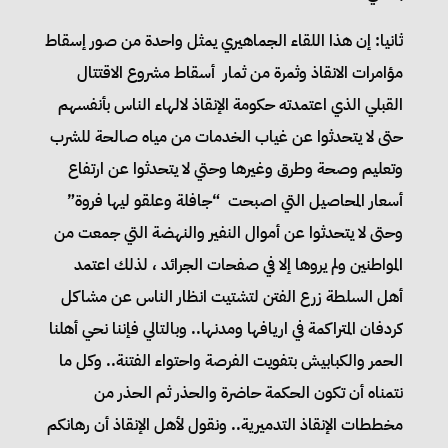
ثانيا: إن هذا اللقاء الجماهيري يمثل واحدة من صور إسقاط
مؤامرات الانقاذ وثمرة من ثمار أسقاط مشروع الاقتتال
القبلي الذي اعتمدته حكومة الإنقاذ لالهاء الناس بأنفسهم
حتى لا يتحدثوا عن غياب الخدمات من مياه صالحة للشرب
وتعليم وصحة وطرق وغيرها وحتي لا يتحدثوا عن ارتفاع
أسعار المحاصيل التي اصبحت “جافلة وعلقو ليها فروة”
وحتى لا يتحدثوا عن أموال النفير والنهضة التي جمعت من
المواطنين ولم يروها إلا في صفحات الجرائد ، لذلك اعتمد
أهل السلطة زرع الفتن لتشتيت انظار الناس عن مشاكل
كردفان المتراكمة في اريافها ومدنها.. وبالتالي فإننا نحي أهلنا
الحمر والكبابيش بتفويت الفرصة واحتواء الفتنة.. وكل ما
نتمناه أن تكون الحكمة حاضرة والحذر ثم الحذر من
مخططات الإنقاذ التدميرية.. ونقول لأهل الإنقاذ أن رهانكم