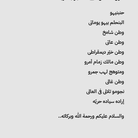
حنبنيهو
البنحلم بيهو يوماتى
وطن شامخ
وطن عاتى
وطن خيّر ديمقراطى
وطن مالك زمام أمرو
ومتوهج لهب جمرو
وطن غالى
نجومو تلالى فى العالى
إراده سياده حريّه
والسلام عليكم ورحمة الله وبركاته..