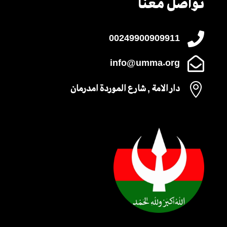
تواصل معنا

00249900909911

info@umma.org

دار الامة , شارع الموردة امدرمان