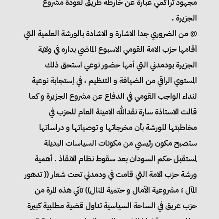
مجهود تراكمي عبارة عن خارطة طريق لعودة مشروع
الجزيرة .
@ من الضروري جدا الاشارة و الاشادة بالورشة العلمية التي
أقامها حزب الامة القومي الاسبوع الماضي بداره في ولاية
الجزيرة بودمدني التي أمها حضور نوعي استحق ذلك
المستوي الراقي من الضيافة و التنظيم ، في إستجابة نوعية
لنداء الواجب القومي في الدفاع عن مشروع الجزيرة و كما
قالت الاستاذة سارة نقدالله الامينة العام للحزب في
مخاطبتها للورشة بأن مخرجاتها و توصياتها و دراساتها
ستصبح مكون رئيسي من مكونات السياسات البديلة
لمستقبل حكم السودان بعد سقوط نظام الانقاذ . أهمية
ورشة حزب الامة التي قامت في ودمدني تحت شعار (( تدهور
المآل ؛ مشروعية الآمال و حتمية المنال)) تأتي هذه المرة من
حزب عريق في الساحة السياسية تناول قضية مطلبية كبيرة