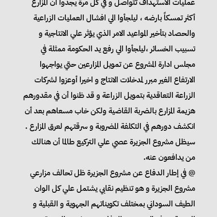
عمليات الاستهداف تتواصل و في كل مرة يجدوا أن المزارع
أكثر تمسكاً بارضه ، ليلجأوا الي افشال العمليات الزراعية
والحصاد بتأخير المواعيد الامر الذي يؤثر علي الانتاجية و
تسبيب الخسائر ،ليلجأوا الي رفع يد الحكومة ممثلة في
مجلس ادارة المشروع عن تمويل المزارعين حتي يواجهوا
الارتفاع الغير مبرر لمدخلات الانتاج و اخيرا أوعزوا لشركات
الزراعة التعاقدية بتمويل الزراعة و قد ظنوا أن في مقدورهم
هزيمة المزارع بالضربة القاضية ولكن خاب مسعاهم بعد أن
انكشف دورهم في التكلفة المضروبة و سرقتهم لعرق المزارع .
سيظل مشروع الجزيرة عصي علي التركيع طالما أن هنالك
من يدافعون عنه.
@ في إطار الدفاع عن مشروع الجزيرة ظل تحالف مزارعي
مشروع الجزيرة و هو تنظيم نقابي يشتمل علي كل الوان
الطيف السوداني بمختلف تكويناتهم الجهوية و القبلية و