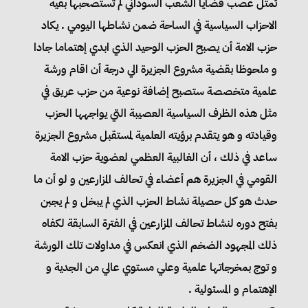
تمثل عصب قضايا الشعب السوداني لم تستصحبها بقية
الاحزاب السياسية في الساحة ضمن نشاطها اليومي . يكاد
حزب الامة أن يصبح الحزب الوحيد الذي ابدي إهتماما جادا
و ملحوظا بقضية مشروع الجزيرة الي درجة أن اقام ورشة
علمية متخصصة ستصبح إضافة نوعية من حزب عريق في
مثل هذه الظرف السياسية العصيبة التي يواجهها الحزب
وقيادته و هو يتقدم برؤيته العلمية لمستقبل مشروع الجزيرة
ساعد في ذلك ، أن الغالبية العظمي لعضوية حزب الامة
القومي في الجزيرة هم أعضاء في تحالف المزارعين و لو أن ما
حدث هو كل حصيلة نشاط الحزب الذي لم يبخل و لم يجبن
بفتح دوره لنشاط تحالف المزارعين في الفترة السابقة لكفاه
ذلك المجهود الضخم الذي انعكس في مداولات تلك الورشة
و توج بمخرجاتها علمية وعلي مستوي عالي من الجدية و
الإهتمام و المسئولية .