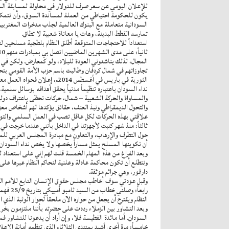
يكون للحكومة احتياطي من العملة لمساندة السوق، وأن تتمكن ا
السودانية متعاملة مع البنوك العالمية لجذب مدخرات المغتربي
تمارسه القطط البدينة، وهات يا معاناة شعبية لا تطاق.
استعداداً للاحتجاجات المتوقعة أطلق النظام بلطجية مسلحين 
المجال، لذلك يناشدوني العودة للبلاد، ولو كمعارض. ولكن في ال
الثورية في باريس في أغسطس 14
والمساواة والحركة الشعبية – شمال، حركات تحظى باعتراف دولي
والتحول الديمقراطي ونبذ العنف، حقائق يؤكدها لهم أشخاص معه
علاقتي بهذه الحركات لكل عاقل تصب في العمل السلمي والتوجه القومي، و
ثالثاً: منذ شهر كتبت لأجهزتنا في الداخل بأنني عندما خرجت في
حول التطرف والإرهاب، والتعاون مع مبادرة المجلس العربي للمياه
أن تكوينها المسلح يمثل مساراً يخصها ولا يخص نداء السودان 
وبعد الفراغ من هذه المهام الخمسة قلت لهم إني على استعداد ل
ونتطلع أن تكون محاكمة عادلة وعلنية لنحاكم النظام عبرها على
دارفور، وهي جرائم موثقة.
وقبل عودتي سوف أخاطب مجلس حقوق الإنسان التابع للأمم المت
رابعاً
النظام ويقترح أن يجعل من حواره الآن ملحقاً لحوار الوثبة الذي انتهى في أكتوبر 2016م وأفرغت توصياته من محتواها، وكثير من أعضائه قفزوا إلى منبر جديد هو تحالف
وبعد التشاور بين الزملاء رددت على حضرته بأننا ملتزمون بخر
السودان. أما مائدة الفطيسة فلا، وإن أراد أن يدعونا للتشاور فم
خامساً: مرة أخرى أشيد بمنتدى الثلاثاء الذي تنظمه أمانة الإع