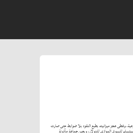
 امتلكوها، وغير العملة مرتين دون أسباب موضوعية، وغطى عجز ميزانيته بطبع النقود بلا ضوابط حتى صارت
و النظام يستسلم للسوق الموازي للدولار، ويعين جماعة مأذونة