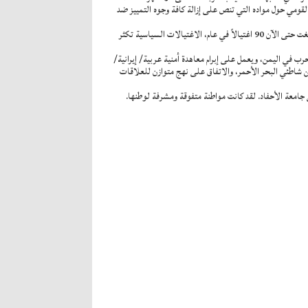
لقومي حول مواده التي تنص على إزالة كافة وجوه التمييز ضد
سادساً: نحن معجبون بإنجازات جنوب أفريقيا لا سيما اتفاقية الكوديسا لعام 1992م، ولكن نشهد الآن نكسة كبيرة إذ يشتبك زعماء البلاد في اغتيالات سياسية بلغت حتى الآن 90 اغتيالاً في عام، الاغتيالات السياسية تكثر
ب في اليمن، ويعمل على إبرام معاهدة أمنية عربية/ إيرانية/
ين شاطئي البحر الأحمر، والاتفاق على نهج متوازن للعلاقات
ي جامعة الأحفاد. لقد كانت مواطنة متفوقة ومشرفة لوطنها.