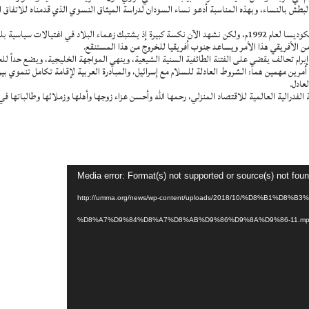
بطش بالنساء، وبهذه المناسبة أدعو نساء السودان لدراسة الميثاق النسوي الذي قدمناه للاتفاق ا
ن الأفريقي هذا الأمر ويساعد جنوب أفريقيا للخروج من هذا المستنقع.
م تحالف يقضي على الفتنة الطائفية السنية الشيعية، وينهي المواجهة الخليجية، ويضع حداً للحر
 أمرين مهمين هما: الشروط العادلة للسلام مع إسرائيل، والمبادرة العربية لإقامة تكامل تنموي ب
لعادل.
الفدرالية العالمية للاقتصاد المنزلي، رحمها الله وأحسن عزاء زوجها وأهلها وزملائها وطالباتها ف
Media error: Format(s) not supported or source(s) not fou
http://umma.org/news/wp-content/uploads/2018/10/%D8%B1%D8%B3%D8%A7-
%D8%A7%D9%84%D8%A7%D8%AB%D9%86%D9%8A%D9%86-11.mp