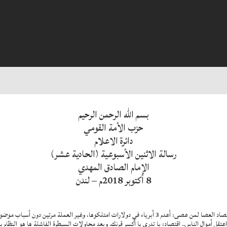
بسم الله الرحمن الرحيم
حزب الأمة القومي
دائرة الاعلام
رسالة الاثنين الأسبوعية (الحادية عشر)
الإمام الصادق المهدي
8 أكتوبر 2018م – لندن
أولاً: ثلاثون عاماً إلا قليلاً مارس النظام الانقلابي السوداني اقتصاد العصا لمن عصى: أعدم 3 أبرياء في دولارات
ً مارس الحظر البنكي واعتقل أموال الناس.. اقتصاد: يا تدري يا أكسر قرنك. وبعد محاولات السيطرة الفاشلة ها ه