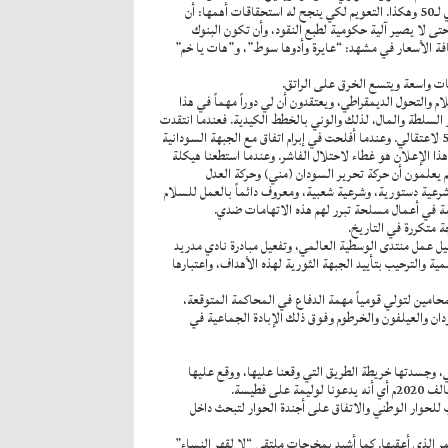
للإعلان اليومي عن سعر صرف للدولار في محاولة لمسابقة السوق الموازي.. هذه آلية تعويم مفلتر. وفي اليوم الأول أعلنت الآلية سعر للدولار 47,5 فقفز الموازي لـ50 وهكذا. التعويم لكي ينجح له استحقاقات أهمها: أن
 لا يصير آلية حكومية لطبع النقود، وأن تكون البنوك
افة الأسعار في مشهد: “عايرة وأدوها سوط”، و”هات يا خم”
ت واسعة ويتسع الخرق على الراتق.
لاح سياسي يحقق السلام والتحول الديمقراطي، ويعتقدون أن لي دوراً مهماً في هذا
 السلطة والمال، لذلك والوني بالخطط الكيدية. فعندما انتقدت
تجاوزاتهم في شمال كردفان وطالبت باسم حزب الأمة القومي بتحقيق عادل، اتهمني هؤلاء الترابيس بأنني أعمل لإطاحة النظام بالقوة وسجلوا ضدي بلاغاً بالمادة 50 لاعتقالي. وعندما أفلحت في إبرام اتفاق مع الجبهة السودانية
 كيداً أن هذا الإعلان هو غطاء لاحتلال الفاشر. وعندما استطعنا هيكلة
ون الجنائي وقانون مكافحة الإرهاب. إنهم يعلمون أن حركة تحرير السودان (مني) وحركة العدل
رعية دستورية، وشرعية شعبية، ومعروف دائماً بالعمل للسلام
همة في أعمال مسلحة تبرر لهم هذه الاتهامات ضدي.
اجة متكررة في التاريخ.
عيل عمل منتدى الوسطية العالمي، وتفعيل مبادرة نادي مدريد
ة والترحيب بتأييد الجبهة الثورية لهذه الأهداف، واعتبارها
حامين لتولي قومياً مهمة الدفاع في المحاكمة المتوقعة،
دان والعيلفون والخرطوم وفوق ذلك الإبادة الجماعية في
سلم والأمن الأفريقي، وجسدتها خريطة الطريق التي وقعنا عليها، ووقع عليها
للحوار الوطني والاتفاق على أجندة الحوار لتبحث داخل
مر الذي أعقبها. كما أشيد بمخرجات ملتقى “لا لقهر النساء”