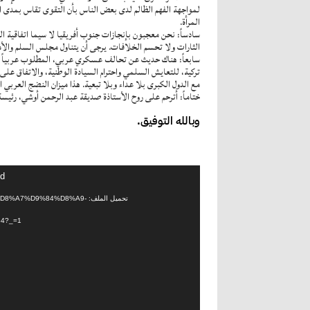
لمواجهة الفهم الظالم لدى بعض الناس بأن التقوى تقاس بمدى ال
المرأة.
الثارات ولا تحسم الخلافات. يرجى أن يتناول مجلس السلم والأم
سابعاً: هناك حديث عن تحالف عسكري عربي، المطلوب عربياً إبرا
تركية، للتعايش السلمي واحترام السيادة الوطنية، والاتفاق على
مع الدول الكبرى بلا عداء وبلا تبعية. هذا ميزان النضج العربي ا
ختاماً: أترحم على روح الأستاذة صديقة عبد الرحمن أوشي، رئيسة 
وبالله التوفيق.
مشغل
nd
الفيديو
تحميل الملف: %D9%84%D8%A9
4?_=1