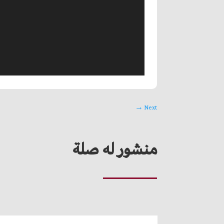
→
Next
منشور له صلة