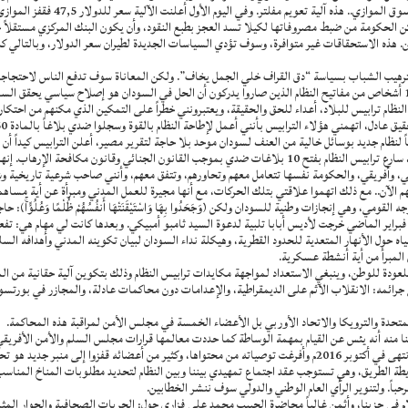
لحكومة من ضبط مصروفاتها لكيلا تسد العجز بطبع النقود، وأن يكون البنك المركزي مستقلاً حتى
ن. هذه الاستحقاقات غير متوافرة، وسوف تؤدي السياسات الجديدة لطيران سعر الدولار، وبالتالي ك
لترهيب الشباب بسياسة “دق القراف خلي الجمل يخاف”. ولكن المعاناة سوف تدفع الناس لاحتجاجا
ثانياً: على مدى الشهرين الماضيين اتصل بي بمبادرات منهم 10 أشخاص من مفاتيح النظام الذين صاروا يدركون أن الحل في السودان هو إص
نظام ترابيس للبلاد، أعداء للحق والحقيقة، ويعتبرونني خطراً على التمكين الذي مكنهم من احتكار
20م، إعلان فحواه العمل معاً لنظام جديد بوسائل خالية من العنف لسودان موحد بلا حاجة لتقرير مصير، أعلن الترابيس
نداء السودان باعتباره تنظيماً مدنياً يحقق أهدافه بوسائل سلمية، سارع ترابيس النظام بفتح 10 بلاغات ضدي بموجب القان
، وأفريقي، والحكومة نفسها تتعامل معهم وتحاورهم، وتتفق معهم، وأنني صاحب شرعية تاريخية وش
م الآن.. مع ذلك اتهموا علاقتي بتلك الحركات، مع أنها مجيرة للعمل المدني ومبرأة عن أية مسا
هي إنجازات وطنية للسودان ولكن (وَجَحَدُوا بِهَا وَاسْتَيْقَنَتْهَا أَنفُسُهُمْ ظُلْمًا وَعُلُوًّاۚ): ح
 فبراير الماضي خرجت لأديس أبابا تلبية لدعوة السيد ثامبو أمبيكي. وبعدها كانت لي مهام هي: تف
 حول الأنهار المتعدية للحدود القطرية، وهيكلة نداء السودان لبيان تكوينه المدني وأهدافه السلمي
المبرأ من أية أنشطة عسكرية.
لعودة للوطن، وينبغي الاستعداد لمواجهة مكايدات ترابيس النظام وذلك بتكوين آلية حقانية من الم
 جرائمه: الانقلاب الآثم على الديمقراطية، والإعدامات دون محاكمات عادلة، والمجازر في بورتسو
حدة والترويكا والاتحاد الأوربي بل الأعضاء الخمسة في مجلس الأمن لمراقبة هذه المحاكمة.
: وصلني خطاب من السيد ثامبو أمبيكي بتاريخ 25/9 فهمنا منه أنه يئس عن القيام بمهمة الوساطة كما حددت معالمها قرارات مجلس ال
 2020م أي أنه يدعونا لوليمة على فطيسة.
يطة الطريق، وهي تستوجب عقد اجتماع تمهيدي بيننا وبين النظام لتحديد مطلوبات المناخ المناسب 
رحباً. ولتنوير الرأي العام الوطني والدولي سوف ننشر الخطابين.
لام في حزبنا، وأثمن غالياً محاضرة الحبيب محمد علي فزاري حول: الحريات الصحافية والحوار المث