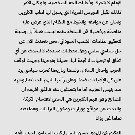
الإمام لا يتحرك وفقاً لمصالحه الشخصية، ولو كان الأمر
كذلك لقبل العروض المغرية التي يسيل لها لعاب الكثيرين
وتخلى عن مواقفه وانخرط مع النظام الذي عرض عليه
مناصفة ورفضها؛ لأن السلطة عنده ليست هدفاً بل وسيلة
لتحقيق تطلعات الشعب السوداني، نحن نتحدث الآن عن
حل سياسي سلمي وفق معطيات محددة، لا نتحدث عن أي
اتفاق أو ترضيات لا قيمة لها، حديثنا وتوجهنا وجهدنا لوقف
الحرب وإحلال السلام، وضعنا وتاريخنا كحزب سياسي يرد
على كل الإفتراءات ضدنا وعلى رأسها التهم الجنائية الموجهة
ضد رئيس الحزب، أما ما يتحدثون عنه فالذي أفهمه أن
المصالح وفق فهم الكثيرين هي السعي لاقتسام الكيكة
والبحث عن مواقع ووزارات ودخول البرلمانات وهذا بعيد
تماما عًن رؤانا
الدكتور محمد المهدي حسن رئيس المكتب السياسي لحزب الأمة