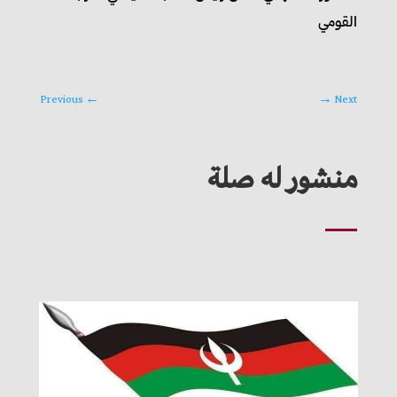
القومي
Previous
←
→
Next
منشور له صلة