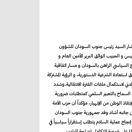
أربعاء ٢٤مايو الجاري بدار الأمة بأم درمان مستشار السيد رئيس جنوب السودان للشؤون
س و الحبيب الواثق البرير الأمين العام و
ع السياسي الراهن بالسودان و مسار اتفاقية
 استعادة الشرعية الدستورية، و الرؤية المشتركة
لمدني لاستكمال ملفات الفترة الانتقالية.وشدد
 السماح بالتعبير السلمي كمتطلبات ضرورية
قاذ الوطن من الإنهيار، مؤكداً أن حزب الأمة
، من جانبه أشاد وفد جمهورية جنوب السودان
إنجاح عملية السلام يتطلب إستقراراً سياسياً في
ا على ضرورة التكامل لمصلحة البلدين.