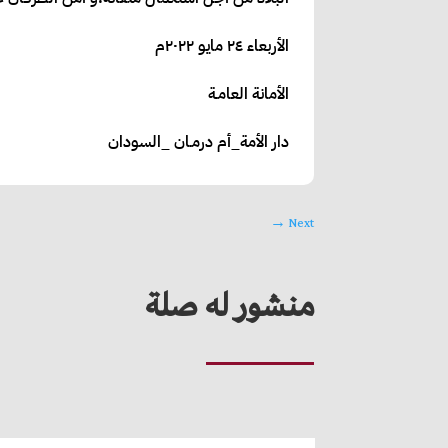
الأربعاء ٢٤ مايو ٢٠٢٢م
الأمانة العامـة
دار الأمة_أم درمـان _السودان
→
Next
منشور له صلة