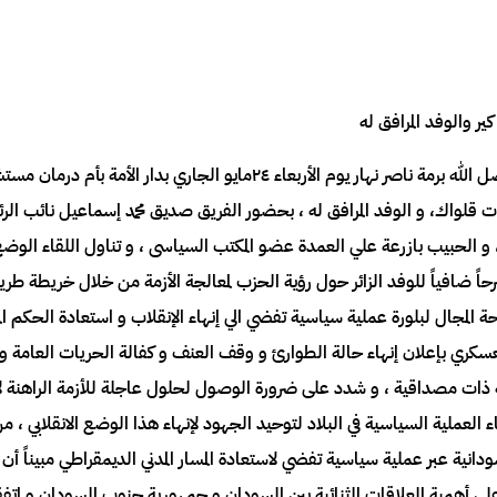
 والوفد المرافق له
التقي رئيس حزب الأمة القومي المكلف، اللواء فضل الله برمة ناصر نهار يوم ال
 قلواك، و الوفد المرافق له ، بحضور الفريق صديق محمد إسماعيل نائب الرئي
 و الحبيب بازرعة علي العمدة عضو المكتب السياسى ، و تناول اللقاء الوض
 ضافياً للوفد الزائر حول رؤية الحزب لمعالجة الأزمة من خلال خريطة طريق
إتاحة المجال لبلورة عملية سياسية تفضي الي إنهاء الإنقلاب و استعادة الحكم ا
لعسكري بإعلان إنهاء حالة الطوارئ و وقف العنف و كفالة الحريات العامة و
سية ذات مصداقية ، و شدد على ضرورة الوصول لحلول عاجلة للأزمة الراهنة لإن
ء العملية السياسية في البلاد لتوحيد الجهود لإنهاء هذا الوضع الانقلابي 
انية عبر عملية سياسية تفضي لاستعادة المسار المدني الديمقراطي مبيناً أن 
لى أهمية العلاقات الثنائية بين السودان و جمهورية جنوب السودان و اتفق