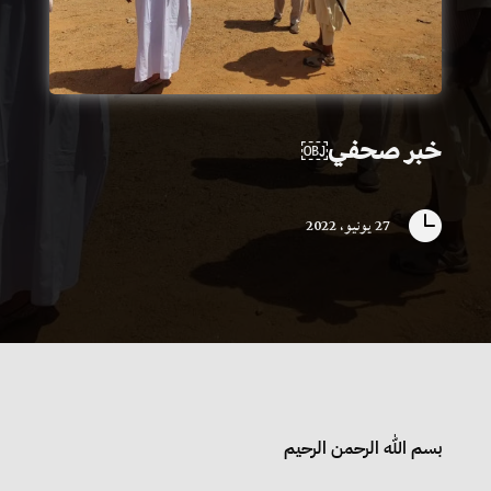
خبر صحفي￼

27 يونيو، 2022
بسم الله الرحمن الرحيم