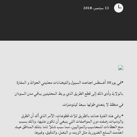

13 سبتمبر، 2018
▪في يوم 30 أغسطس اجتاحت السيول والفيضانات محليتي الحواتة و المفازة
بالولاية وأدى ذلك إلى قطع الطريق الذي يربط المحليتين بباقي مدن السودان
في منطقة لا يتعدي طولها سبعة كيلومترات.
▪ وفي هذه الفترة حدثت بالطريق ثلاث قطوعات، الأمر الذي أكد أن الطرق
والردميات رصفت دون المواصفات التي ينبغي أن تكون عليها، وذلك بسبب
منح العطاءات للمحاسيب والمواليين، مما سبب شللا تاما بتلك المناطق حيث
انعدمت السلع الضرورية مثل الزيت، و البصل، والدقيق، وغيرها.