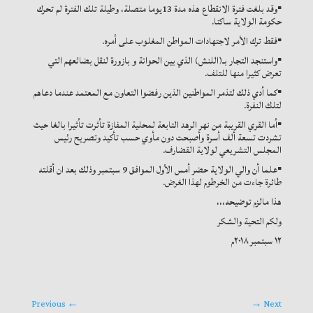
▪وقد بلغت فترة الانقطاع هذه مدة 13يوما متصلة، وطيلة تلك الفترة لم تحرك
حكومة الولاية ساكنا.
▪فقط ترك الأمر لاجتهادات المواطن المغلوب على أمره.
▪واستنجد التجار بـ(اللنش) الذي بين الحواتة و بازورة لنقل بضائعهم التي
تعرض كثيرا منها للتلف.
▪كما أدي ذلك لتذمر المواطنين الذين رفضوا التعاون مع المعتمد عندما دعاهم
لتلك النفرة.
▪أما القري القريبة من نهر الرهد التابعة لمحلية المفازة تأثرت تأثيرا بالغا حيث
تشردت تسعة ألف أسرة وأصبحت دون مأوي حسب تأكيد وتصريح رئيس
المجلس التشريعي لولاية القضارف.
▪علما أن والي الولاية حضر أمس الأول الموافق 9 سبتمبر وذلك بعد ان أقلته
طائرة جاءت من الخرطوم لهذا الغرض.
هذا مالزم توضيحه،،،
ولكم التحية والشكر
١٢ سبتمبر ٢٠١٨م
Previous
←
→
Next