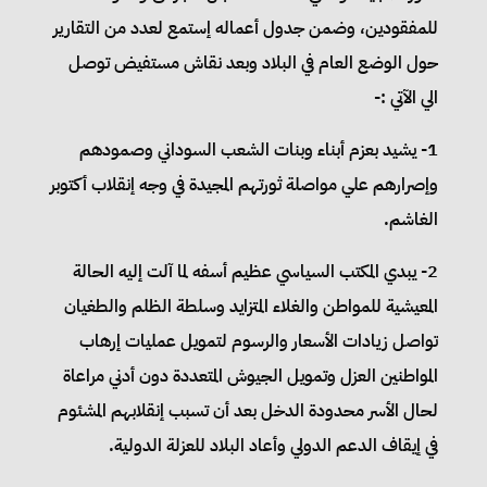
للمفقودين، وضمن جدول أعماله إستمع لعدد من التقارير
حول الوضع العام في البلاد وبعد نقاش مستفيض توصل
الي الآتي :-
1- يشيد بعزم أبناء وبنات الشعب السوداني وصمودهم
وإصرارهم علي مواصلة ثورتهم المجيدة في وجه إنقلاب أكتوبر
الغاشم.
2- يبدي المكتب السياسي عظيم أسفه لما آلت إليه الحالة
المعيشية للمواطن والغلاء المتزايد وسلطة الظلم والطغيان
تواصل زيادات الأسعار والرسوم لتمويل عمليات إرهاب
المواطنين العزل وتمويل الجيوش المتعددة دون أدني مراعاة
لحال الأسر محدودة الدخل بعد أن تسبب إنقلابهم المشئوم
في إيقاف الدعم الدولي وأعاد البلاد للعزلة الدولية.