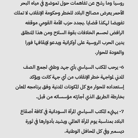
روسيا وما رشح عن تفاهمات حول تموضع في مياه البحر
الأحمر يعرض مصالح البلاد للخطر وحكومة الإنقلاب لا تملك
تفويضا لهكذا قضايا .يجدد حزب الأمة القومي موقفه
الرافض لحسم الخلافات بقوة السلاح ومن هذا المنطلق
يدين الحرب الروسية على أوكرانية ويدعو لإيقافها فورا
والعودة للحوار.
6- يرحب المكتب السياسي بأي جهد وطني لجمع الصف
المدني لمواجهة خطر الإنقلاب من أي جهة كانت ويؤكد
إستعداده للحوار مع كل المكونات المدنية وفق برنامجه المعلن
بخارطة الطريق الذي أجازته مؤسساته من قبل.
7- يهنيء المكتب السياسي المرأة السودانية في كافة أصقاع
البلاد بمناسبة يوم المرأة العالمي ويشيد بأدوارها في ثورة
ديسمبر وفي كل المحافل الوطنية.