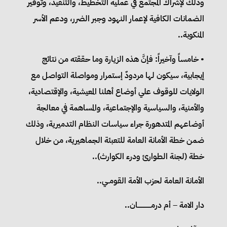
وذلك لإشراك المجتمع في عملية التخطيط، والتنفيذ، وتوفير
الضمانات الكافية لإعمار النهود وجبر الضرر، ودعم الأسر
المنكوبة..
• خامساً وآخيراً: فإنَّ هذه الزيارة وما حققته من نتائج
إيجابية، سيكون لها مردودٌ إستمرار ومواصلة التواصل مع
الولايات للوقوف علي أوضاع أهلنا المعيشية، والإقتصادية،
والأمنية، والسياسية والإجتماعية، والمساهمة في معالجة
أوضاعهم المتدهورة جراء سياسات النظام التدميرية، وذلك
ضمن خطة الأمانة العامة للتعبئة الجماهيرية، من خلال
خطة (لجنة الطوارئ ودرء الكوارث)..
الأمانة العامة لحزب الأمة القومــي..
دار الامة – أم درمـــــــــــــان..