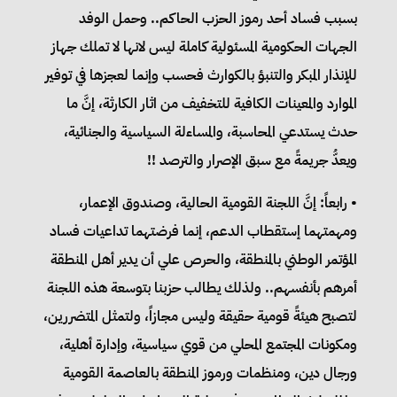
بسبب فساد أحد رموز الحزب الحاكم.. وحمل الوفد
الجهات الحكومية المسئولية كاملة ليس لانها لا تملك جهاز
للإنذار المبكر والتنبؤ بالكوارث فحسب وإنما لعجزها في توفير
الموارد والمعينات الكافية للتخفيف من اثار الكارثة، إنَّ ما
حدث يستدعي المحاسبة، والمساءلة السياسية والجنائية،
ويعدُّ جريمةً مع سبق الإصرار والترصد !!
• رابعاً: إنَّ اللجنة القومية الحالية، وصندوق الإعمار،
ومهمتهما إستقطاب الدعم، إنما فرضتهما تداعيات فساد
المؤتمر الوطني بالمنطقة، والحرص علي أن يدير أهل المنطقة
أمرهم بأنفسهم.. ولذلك يطالب حزبنا بتوسعة هذه اللجنة
لتصبح هيئةً قومية حقيقة وليس مجازاً، ولتمثل المتضررين،
ومكونات المجتمع المحلي من قوي سياسية، وإدارة أهلية،
ورجال دين، ومنظمات ورموز المنطقة بالعاصمة القومية