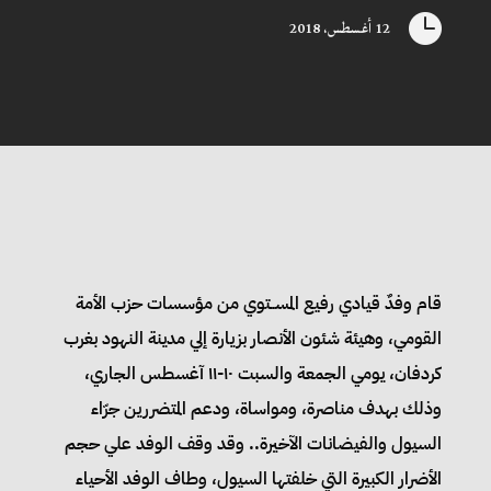

12 أغسطس، 2018
قام وفدٌ قيادي رفيع المســتوي من مؤسسات حزب الأمة
القومي، وهيئة شئون الأنصار بزيارة إلي مدينة النهود بغرب
كردفان، يومي الجمعة والسبت ١٠-١١ آغسطس الجاري،
وذلك بهدف مناصرة، ومواساة، ودعم المتضررين جرّاء
السيول والفيضانات الآخيرة.. وقد وقف الوفد علي حجم
الأضرار الكبيرة التي خلفتها السيول، وطاف الوفد الأحياء