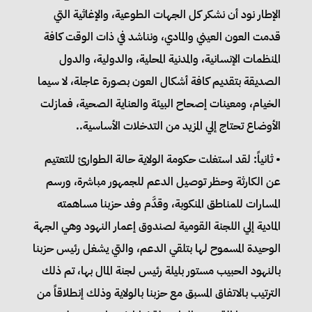
الإطار نود أن نشكر كل الجهات الطوعية، والإغاثية التي
قدمت العون العيني والمادي، ونناشد في ذات الوقت كافة
المنظمات الإنسانية، والمدنية المحلية، والدولية، والدول
الصديقة بتقديم كافة أشكال العون بصورة عاجلة، لا سيما
الخيام، ومعينات إصحاح البيئة والعناية الصحية، فمازلت
الأوضاع تحتاج إلي المزيد من التدخلات الأساسية..
• ثانياً: لقد استغلت حكومة الولاية حالة الطوارئ للتعتيم
عن الكارثة وحظر توصيل الدعم للجمهور مباشرة، ورسم
المسارات للمناطق المنكوبة، وقدَّم وفد حزبنا مساهمته
المادية إلي اللجنة القومية لصندوق إعمار النهود وهي الجهة
الوحيدة المسموح لها بتلقي الدعم، والتي يشغل رئيس حزبنا
بالنهود الحبيب مستور بليلة رئيس لجنة المال بها، تم ذلك
الترتيب بالاتفاق المسبق مع حزبنا بالولاية وذلك إنطلاقاً من