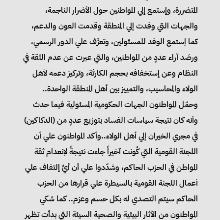
المتضررة، وإستمع إلي المواطنين حول الأضرار الناجمة،
والجهات التي وفدت إلي المنطقة وقدمت العون والدعم،
كما إستمع الوفد للمسئولين، وتعرَّف علي الدور الرسمي،
ورصَد آراء عددٍ من المواطنين، والتي عبرت عن عدم الثقة في
النظام وعن إستخفافه بحجم الكارثة، وتركيز دعمه لأهل
الولاء والمحاسيب، والتمييز بين أهل المنطقة الواحدة..
وحمّل المواطنون الجهات الحكومية المسئولية فيما حدث
وأنه كان نتيجة سياسات الفساد بتوزيع عددٍ من (الدكاكين)
في مجري الخيران إلي أهل الولاء..وأكد المواطنون علي أن
اللجنة القومية التي كُونت آخيراً جاءت نتيجةً لإنعدام ثقة
المواطن في الحزب الحاكم، وشدّدوا علي أن أيِّ إلتفاف علي
أعمال اللجنة القومية بالسيطرة علي قرارها من الحزب
الحاكم سيتم التصدي له بكل حسم وعزم.. كما شكي
المواطنون من الآثار البيئية والصحية السيئة التي بدأت تظهر