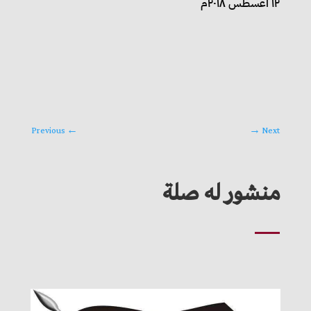
١٢ آغسطس ٢٠١٨م
Previous
←
→
Next
منشور له صلة