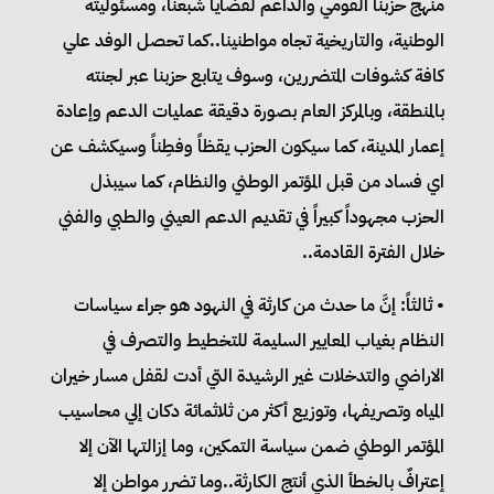
منهج حزبنا القومي والداعم لقضايا شبعنا، ومسئوليته
الوطنية، والتاريخية تجاه مواطنينا..كما تحصل الوفد علي
كافة كشوفات المتضررين، وسوف يتابع حزبنا عبر لجنته
بالمنطقة، وبالمركز العام بصورة دقيقة عمليات الدعم وإعادة
إعمار المدينة، كما سيكون الحزب يقظاً وفطِناً وسيكشف عن
اي فساد من قبل المؤتمر الوطني والنظام، كما سيبذل
الحزب مجهوداً كبيراً في تقديم الدعم العيني والطبي والفني
خلال الفترة القادمة..
• ثالثاً: إنَّ ما حدث من كارثة في النهود هو جراء سياسات
النظام بغياب المعايير السليمة للتخطيط والتصرف في
الاراضي والتدخلات غير الرشيدة التي أدت لقفل مسار خيران
المياه وتصريفها، وتوزيع أكثر من ثلاثمائة دكان إلي محاسيب
المؤتمر الوطني ضمن سياسة التمكين، وما إزالتها الآن إلا
إعترافٌ بالخطأ الذي أنتج الكارثة..وما تضرر مواطن إلا