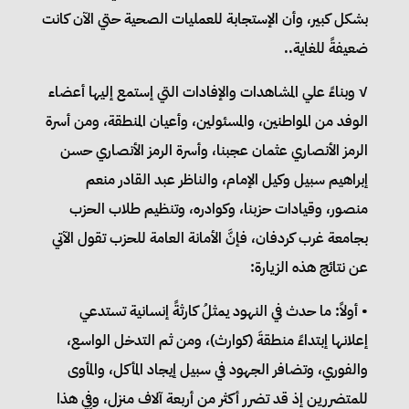
بشكل كبير، وأن الإستجابة للعمليات الصحية حتي الآن كانت
ضعيفةً للغاية..
√ وبناءً علي المشاهدات والإفادات التي إستمع إليها أعضاء
الوفد من المواطنين، والمسئولين، وأعيان المنطقة، ومن أسرة
الرمز الأنصاري عثمان عجبنا، وأسرة الرمز الأنصاري حسن
إبراهيم سبيل وكيل الإمام، والناظر عبد القادر منعم
منصور، وقيادات حزبنا، وكوادره، وتنظيم طلاب الحزب
بجامعة غرب كردفان، فإنَّ الأمانة العامة للحزب تقول الآتي
عن نتائج هذه الزيارة:
• أولاً: ما حدث في النهود يمثلُ كارثةً إنسانية تستدعي
إعلانها إبتداءً منطقةَ (كوارث)، ومن ثم التدخل الواسع،
والفوري، وتضافر الجهود في سبيل إيجاد المأكل، والمأوى
للمتضررين إذ قد تضرر أكثر من أربعة آلاف منزل، وفِي هذا