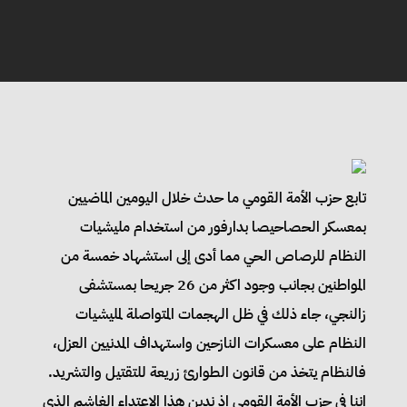
تابع حزب الأمة القومي ما حدث خلال اليومين الماضيين
بمعسكر الحصاحيصا بدارفور من استخدام مليشيات
النظام للرصاص الحي مما أدى إلى استشهاد خمسة من
المواطنين بجانب وجود اكثر من 26 جريحا بمستشفى
زالنجي، جاء ذلك في ظل الهجمات المتواصلة لمليشيات
النظام على معسكرات النازحين واستهداف المدنيين العزل،
فالنظام يتخذ من قانون الطوارئ زريعة للتقتيل والتشريد.
إننا في حزب الأمة القومي إذ ندين هذا الاعتداء الغاشم الذي