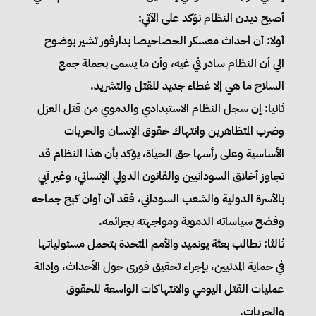
أصبح ديدن النظام نؤكد على الآتي:
أولا: أن أحداث معسكر الحصاحيصا بدارفور تشير بوضوح
الي أن النظام سادر في غيه، وأن ما يسمى بحملة جمع
السلاح ما هي إلا غطاء جديد للقتل والتشريد.
ثانيا: إن سجل النظام الاستبدادي والدموي من قتل العزل
وضرب المتظاهرين وانتهاك حقوق الإنسان والحريات
الأساسية وعلى رأسها حق الحياة، يؤكد بأن هذا النظام قد
تجاوز أخلاق السودانيين والقانون الدولي الإنساني، وغير آبي
بالأسرة الدولية والشعب السوداني، فقد آن أوان كبح جماحه
وفضح سياساته الدموية ومواجهته بجرائمه.
ثالثا: نطالب بعثة يونميد والأمم المتحدة بتحمل مسئولياتها
في حماية المدنيين، بإجراء تحقيق فورى حول الأحداث، وإدانة
عمليات القتل اليومي والانتهاكات الواسعة للحقوق
والحريات.