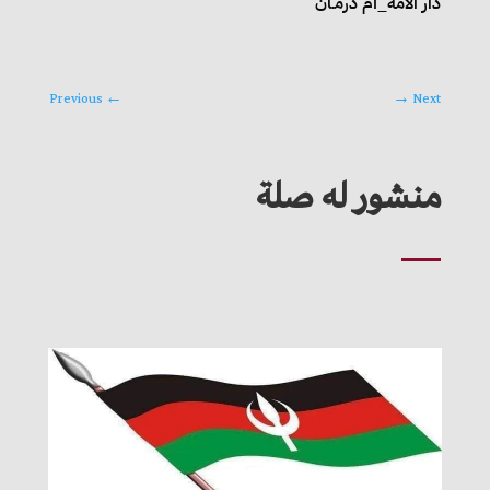
دار الأمة_أم درمـان
Previous
←
→
Next
منشور له صلة