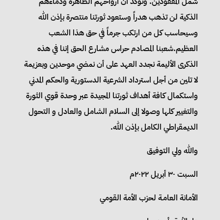
شمل المفقودين. ونؤكد أن أرواحهم الطاهرة ودماءهم
الذكية لن تذهب هدراً وستعود ثورتنا منتصرة بإذن الله
وسيحاسب كل من ارتكب جرماً في حق هذا الشعب
العظيم.شعبنا المصادم حراس مشارع الحق إننا في هذه
الذكرى الأليمة نجدد العهد على أن نمضي موحدين وبعزيمة
لا تلين من أجل استرداد الشرعية الدستورية والحكم المدني
واستكمال كافة أهداف ثورتنا المجيدة عبر وحدة قوي الثورة
والتغيير كلها وصولا إلى السلام الشامل والعادل و التحول
الديمقراطي الكامل بإذن الله.
والله ولي التوفيق
السبت ٣٠ أبريل ٢٠٢٢م
الأمانة العامـة لحزب الأمة القومي