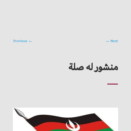
Previous
←
→
Next
منشور له صلة