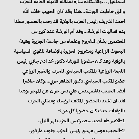
اسماعيل. ..والاستاذة سارة نقدالله الأمينة العامة للحزب
والتي خاطبت الورشة…هذا وقد كان الحبيب خلف الله
احمد الشريف رئيس الحزب بالولاية قد رحب بالحضور معلنا
بدء فعاليات الورشة…وقد أم الورشة عدد كبير من
المختصين بشأن المشروع وعلماء من جامعة الجزيرة وهيئة
البحوث الزراعية ومشروع الجزيرة بالإضافة للقوي السياسية
بالولاية وقد كان حضورا للورشة دكتور محمد ادم جلابي رئيس
اللجنة الزراعية بالمكتب السياسي للحزب والخبير الزراعي
عضو المكتب السياسي دكتور الطاهر حربي…وكان حاضرا
أيضا الحبيب باشمهندس علي يس حران عن المهجر .وهنا
لابد ان نشيد بالحضور المكثف لرؤساء وممثلي الحزب
بالولايات حيث كان حضورا كل من:-
1-الامير طه احمد سعد رئيس الحزب نهر النيل.
2-الحبيب موس مهدي رئيس الحزب جنوب دارفور.