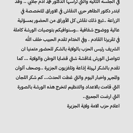
في الجلسة الثانية والتي تراسها الدكتور محمد ادم جلابي .. وقد
ابتدر دكتور الطاهر حربي النقاش في الاوراق المتخصصة في
الزراعة ..تبع ذلك نقاش كل الأوراق من الحضور بمسؤلية
عالية ووضوح شفافية ..وسنوافيكم بتوصيات الورشة كاملة
في تقريرنا القادم . وفي الختام تقدم الحبيب خلف الله
الشريف رئيس الحزب بالولاية بالشكر للحضور متمنيا ان
تتواصل الورش لمناقشة شتي قضايا الوطن والولاية … كما
تقدم بالشكر لهيئة إذاعة وتلفزيون الجزيرة ..وصحف ألوان
والمجهر واخبار اليوم والتي غطت الحدث… كم شكر اللجان
التي قامت بالاعداد والتنظيم لتخرج هذه الورشة بالصورة
التي ارضت الجميع..
اعلام حزب الامة ولاية الجزيرة