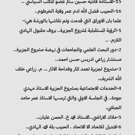
15-الاستاذة فادية حسين سالم عضو المكتب السياسي ..
16-الحبيب فضل الله ادم عمر ولاية الخرطوم..
علما بان الاوراق التي قدمت وتم نقاشها بالورشة هي:-
1-الرؤية المستقبلية لمشروع الجزيرة.. بروف مقبول الهادي
اللازم. ..
2-دور البحث العلمي والجامعات في نهضة مشروع الجزيرة..
مستشار زراعي ادريس حسن احمد..
3-مشروع لجزيرة تعمد المار وفداحة الاثار … م. زراعي خلف
الله الشريف.
4-الخدمات الاجتماعية بمشروع الجزيرة الاستاذ مهدي
جودة.. في الجلسة الاولي والتي ترءسها الاستاذ عمر حامد
الجبلابي.
5-ملاك الاراضي..الاستاذ محمد ع. الحمن عليان..
6-لابديل للاتحاد الا الاتحاد . الحبيب بلة محمد الهادي..