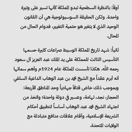
أولاً: بالنظرة السطحية تبدو المملكة كأنها تسير على وتيرة
واحدة. ولكن الحقيقة السوسيولوجية هي أن القانون
الوحيد الذي لا يتغير هو حتمية التغيير، فدوام الحال من
المحال.
ثانياً: شهد تاريخ المملكة الوسيط صراعات كثيرة حسمها
التأسيس الثالث للمملكة على يد الملك عبد العزيز آل سعود
رحمه الله. هكذا تأسست المملكة عام 1924م وأهم سماتها
أنه أبرم عقداً مع الشيخ محمد بن عبد الوهاب الداعية السلفي
وبموجب ذلك خاض قتالاً جهادياً وحد المناطق الأربعة:
الحجاز، نجد، تهامة، وعسير في دولة واحدة؛ واتخذ من
اجتهاد الشيخ محمد عبد الوهاب أساساً لتطبيق أحكام
الشريعة الإسلامية، وأقام علاقات منافع متبادلة مع
الولايات المتحدة.