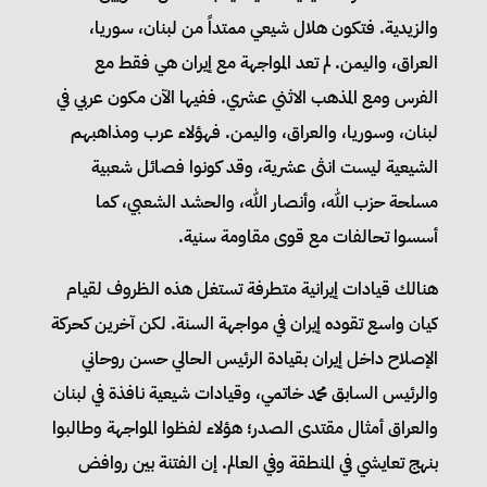
والزيدية. فتكون هلال شيعي ممتداً من لبنان، سوريا،
العراق، واليمن. لم تعد المواجهة مع إيران هي فقط مع
الفرس ومع المذهب الاثني عشري. ففيها الآن مكون عربي في
لبنان، وسوريا، والعراق، واليمن. فهؤلاء عرب ومذاهبهم
الشيعية ليست انثى عشرية، وقد كونوا فصائل شعبية
مسلحة حزب الله، وأنصار الله، والحشد الشعبي، كما
أسسوا تحالفات مع قوى مقاومة سنية.
هنالك قيادات إيرانية متطرفة تستغل هذه الظروف لقيام
كيان واسع تقوده إيران في مواجهة السنة. لكن آخرين كحركة
الإصلاح داخل إيران بقيادة الرئيس الحالي حسن روحاني
والرئيس السابق محمد خاتمي، وقيادات شيعية نافذة في لبنان
والعراق أمثال مقتدى الصدر؛ هؤلاء لفظوا المواجهة وطالبوا
بنهج تعايشي في المنطقة وفي العالم. إن الفتنة بين روافض