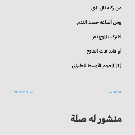
من ركبه نال المنى
ومن أضاعه حصد الندم
فلنركب الموج نفز
أو فاتنا فات الفلاح
[1] المعجم الأوسط للطبراني
Previous
←
→
Next
منشور له صلة