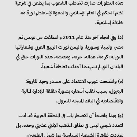
هذه التطورات صارت تخاطب الشعوب بما يطعن في شرعية
نظم الحكم في العالم الإسلامي والدعوة لإسقاطها وإقامة
خلافة إسلامية.
(‌د) وفي اتجاه آخر منذ عام 2011م انطلقت من تونس ثم
مصر، وليبيا، وسوريا، واليمن ثورات الربيع العربي وشعاراتها
الثورية: كرامة، عدالة، حرية، ومعيشة. هذه الثورات حتى في
البلدان التي لم تشهدها أحدثت تعاطفاً شعبياً.
(‌ه) واتضحت عيوب الاعتماد على مصدر وحيد للثروة:
البترول، بسبب تقلب أسعاره بصورة مقلقة للإدارة المالية
والاقتصادية في البلاد المنتجة للبترول.
(‌و) وبدأ واضحاً أن الاضطرابات في المنطقة العربية قد أدت
لتمدد شيعي ليس في نطاق المذهب الإثني عشري وحده، بل
تمددت ظاهرة الشيعية السياسية بما شمل العلويين،