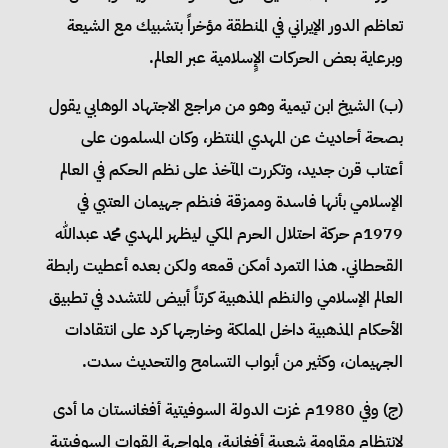
تعاظم الدور الإيراني في المنطقة مؤخراً بتشبيك مع الشيعة
وبرعاية بعض الحركات الإٍسلامية عبر العالم.
(‌ب) الشيخ ابن تيمية وهو من مراجع الاجتهاد الوهابي يقول
بصحة أحاديث عن المهدي المنتظر، وكان المسلمون على
أعتاب قرن جديد، وتكررت المآخذ على نظم الحكم في العالم
الإسلامي بأنها فاسدة وممزقة فنظم جهيمان العتبي في
1979م حركة احتلال الحرم المكي ليظهر المهدي محمد عبدالله
القحطاني. هذا التمرد أمكن قمعه ولكن بعده أعطيت رابطة
العالم الإسلامي والنظم المذهبية كرتاً أبيض للتشدد في تطبيق
الأحكام المذهبية داخل المملكة وخارجها كرد على انتقادات
الجهيمان، وكثير من أبواب التسامح والتحديث سدت.
(‌ج) وفي 1980م غزت الدولة السوفيتية أفغانستان ما أدى
لانتظام مقاومة شعبية أفغانية، ولمواجهة القوات السوفيتية