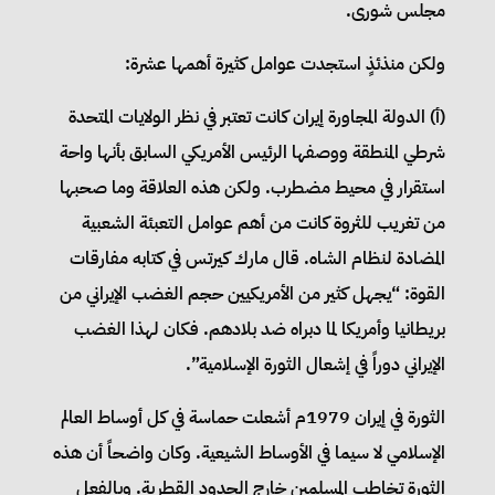
مجلس شورى.
ولكن منذئذٍ استجدت عوامل كثيرة أهمها عشرة:
(‌أ) الدولة المجاورة إيران كانت تعتبر في نظر الولايات المتحدة
شرطي المنطقة ووصفها الرئيس الأمريكي السابق بأنها واحة
استقرار في محيط مضطرب. ولكن هذه العلاقة وما صحبها
من تغريب للثروة كانت من أهم عوامل التعبئة الشعبية
المضادة لنظام الشاه. قال مارك كيرتس في كتابه مفارقات
القوة: “يجهل كثير من الأمريكيين حجم الغضب الإيراني من
بريطانيا وأمريكا لما دبراه ضد بلادهم. فكان لهذا الغضب
الإيراني دوراً في إشعال الثورة الإسلامية”.
الثورة في إيران 1979م أشعلت حماسة في كل أوساط العالم
الإسلامي لا سيما في الأوساط الشيعية. وكان واضحاً أن هذه
الثورة تخاطب المسلمين خارج الحدود القطرية. وبالفعل