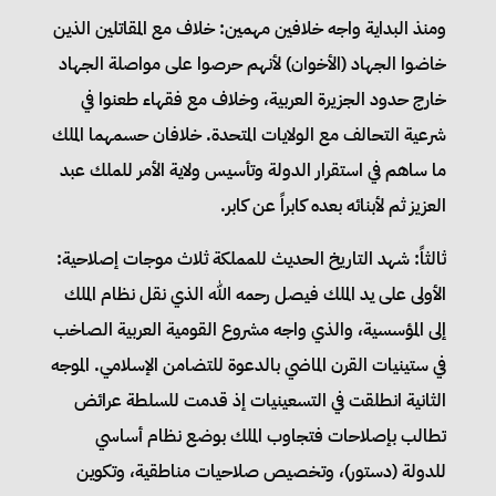
ومنذ البداية واجه خلافين مهمين: خلاف مع المقاتلين الذين
خاضوا الجهاد (الأخوان) لأنهم حرصوا على مواصلة الجهاد
خارج حدود الجزيرة العربية، وخلاف مع فقهاء طعنوا في
شرعية التحالف مع الولايات المتحدة. خلافان حسمهما الملك
ما ساهم في استقرار الدولة وتأسيس ولاية الأمر للملك عبد
العزيز ثم لأبنائه بعده كابراً عن كابر.
ثالثاً: شهد التاريخ الحديث للمملكة ثلاث موجات إصلاحية:
الأولى على يد الملك فيصل رحمه الله الذي نقل نظام الملك
إلى المؤسسية، والذي واجه مشروع القومية العربية الصاخب
في ستينيات القرن الماضي بالدعوة للتضامن الإسلامي. الموجه
الثانية انطلقت في التسعينيات إذ قدمت للسلطة عرائض
تطالب بإصلاحات فتجاوب الملك بوضع نظام أساسي
للدولة (دستور)، وتخصيص صلاحيات مناطقية، وتكوين