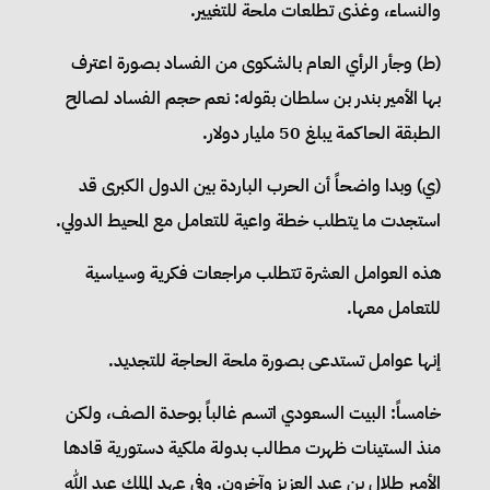
والنساء، وغذى تطلعات ملحة للتغيير.
(‌ط) وجأر الرأي العام بالشكوى من الفساد بصورة اعترف
بها الأمير بندر بن سلطان بقوله: نعم حجم الفساد لصالح
الطبقة الحاكمة يبلغ 50 مليار دولار.
(‌ي) وبدا واضحاً أن الحرب الباردة بين الدول الكبرى قد
استجدت ما يتطلب خطة واعية للتعامل مع المحيط الدولي.
هذه العوامل العشرة تتطلب مراجعات فكرية وسياسية
للتعامل معها.
إنها عوامل تستدعى بصورة ملحة الحاجة للتجديد.
خامساً: البيت السعودي اتسم غالباً بوحدة الصف، ولكن
منذ الستينات ظهرت مطالب بدولة ملكية دستورية قادها
الأمير طلال بن عبد العزيز وآخرون. وفي عهد الملك عبد الله