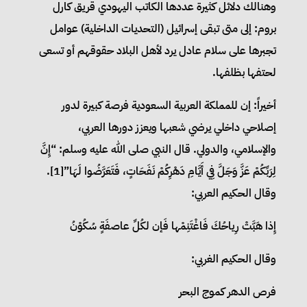
وهنالك دلائل كثيرة عددها الكاتب اليهودي قريق كارل
بروم: إلى متى تبقى إسرائيل (التحديات الداخلية) عوامل
تجبرها على سلام عادل يرد لأهل البلاد حقوقهم أو تسعى
لحتفها بظلفها.
أخيراً: إن للمملكة العربية السعودية فرصة كبيرة لدور
إصلاحي داخلي يرضي شعبها ويعزز دورها العربي،
والإسلامي، والدولي. قال النبي صلى الله عليه وسلم: “إِنَّ
لِرَبِّكُمْ عَزَّ وَجَلَّ فِي أَيَّامِ دَهْرِكُمْ نَفَحَاتٍ، فَتَعَرَّضُوا لَهَا”[1].
وقال الحكيم العربي:
إِذا هَبَّتْ رِياحُكَ فَاغْتَنِمْها فَإن لكُلِّ عاصفَةٍ سُكُوْنُ
وقال الحكيم الغربي:
فرص الدهر كموج البحر