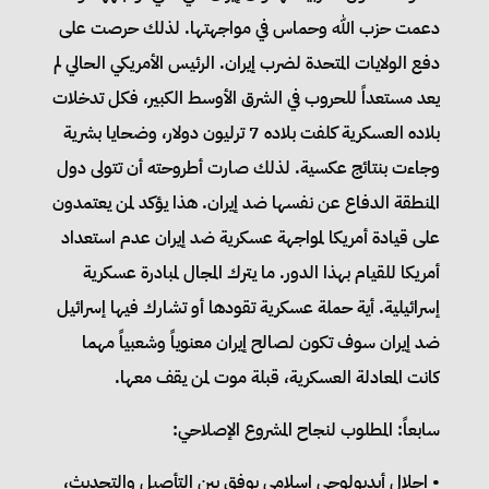
دعمت حزب الله وحماس في مواجهتها. لذلك حرصت على
دفع الولايات المتحدة لضرب إيران. الرئيس الأمريكي الحالي لم
يعد مستعداً للحروب في الشرق الأوسط الكبير، فكل تدخلات
بلاده العسكرية كلفت بلاده 7 ترليون دولار، وضحايا بشرية
وجاءت بنتائج عكسية. لذلك صارت أطروحته أن تتولى دول
المنطقة الدفاع عن نفسها ضد إيران. هذا يؤكد لمن يعتمدون
على قيادة أمريكا لمواجهة عسكرية ضد إيران عدم استعداد
أمريكا للقيام بهذا الدور. ما يترك المجال لمبادرة عسكرية
إسرائيلية. أية حملة عسكرية تقودها أو تشارك فيها إسرائيل
ضد إيران سوف تكون لصالح إيران معنوياً وشعبياً مهما
كانت المعادلة العسكرية، قبلة موت لمن يقف معها.
سابعاً: المطلوب لنجاح المشروع الإصلاحي:
• إحلال أيديولوجي إسلامي يوفق بين التأصيل والتحديث،