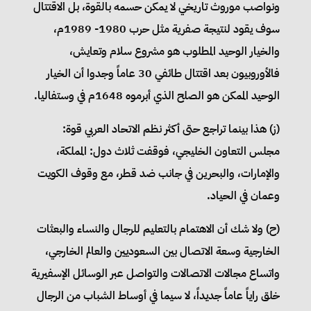
ونواصب موروث تاريخي لا يمكن حسمه بالقوة، بل الاقتتال
سوف يقود لنتيجة صفرية مثل حرب 1980- 1989م،
والخيار الوحيد المطلوب هو مشروع سلام وتعايش،
فالأوروبيون بعد اقتتال طائفي 30 عاماً وجدوا أن الخيار
الوحيد الممكن هو الصلح الذي أبرموه 1648م في وستفاليا.
(‌ز) هذا بينما تراجع حتى أكثر نظم الاتحاد العربي قوة:
مجلس التعاون الخليجي، فوقفت ثلاث دول: المملكة،
والإمارات، والبحرين في جانب ضد قطر، مع وقوف الكويت
وعمان في الحياد.
(‌ح) ولا شك أن الاهتمام بالتعليم للرجال والنساء والبعثات
الخارجية وسعة الاتصال بين السعوديين والعالم الخارجي،
واتساع مجالات الاتصالات والتواصل عبر الوسائل الإسفيرية
خلق راياً عاماً جديداً، لا سيما في أوساط الشباب من الرجال