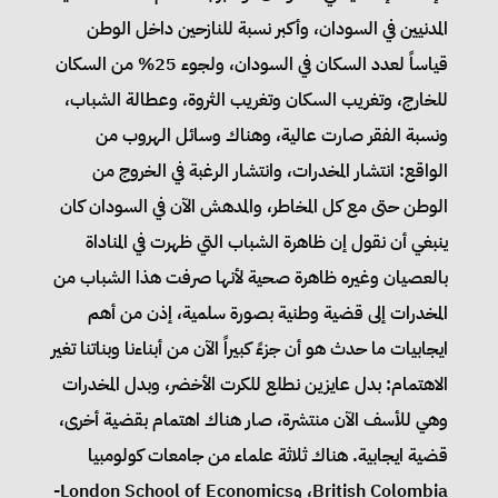
المدنيين في السودان، وأكبر نسبة للنازحين داخل الوطن
قياساً لعدد السكان في السودان، ولجوء 25% من السكان
للخارج، وتغريب السكان وتغريب الثروة، وعطالة الشباب،
ونسبة الفقر صارت عالية، وهناك وسائل الهروب من
الواقع: انتشار المخدرات، وانتشار الرغبة في الخروج من
الوطن حتى مع كل المخاطر، والمدهش الآن في السودان كان
ينبغي أن نقول إن ظاهرة الشباب التي ظهرت في المناداة
بالعصيان وغيره ظاهرة صحية لأنها صرفت هذا الشباب من
المخدرات إلى قضية وطنية بصورة سلمية، إذن من أهم
ايجابيات ما حدث هو أن جزءً كبيراً الآن من أبناءنا وبناتنا تغير
الاهتمام: بدل عايزين نطلع للكرت الأخضر، وبدل المخدرات
وهي للأسف الآن منتشرة، صار هناك اهتمام بقضية أخرى،
قضية ايجابية. هناك ثلاثة علماء من جامعات كولومبيا
British Colombia، وLondon School of Economics-