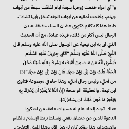
و”أي امرأة خدمت زوجها سبعة أيام أغلقت سبعة من أبواب
جهنم، وفتحت ثمانية من أبواب الجنة تدخل بأيها تشاء”..
طبعا هذا كله كلام ذكوري عشان النساء حقيقة يعبدن
الرجال ليس أكثر من ذلك، فهذه عبادة، مع أن الحديث
الذي أتى به ابن تيمية عن الرسول صلى الله عليه وسلم قال
النَّبِيِّ صَلَّى اللَّهُ عَلَيْهِ وَسَلَّمَ “أَتَانِي جِبْرِيلُ عَلَيْهِ السَّلَام
فَبَشَّرَنِي أَنَّهُ مَنْ مَاتَ مِنْ أُمَّتِكَ لَا يُشْرِكُ بِاللَّهِ شَيْئًا دَخَلَ
الْجَنَّةَ قُلْتُ وَإِنْ زَنَى وَإِنْ سَرَقَ قَالَ وَإِنْ زَنَى وَإِنْ سَرَقَ”[3]
من أمتي، وليس رجال أمتي، وهذا جاء في مجموعة فتاوى
ابن تيمة، والحقيقة الواضحة (إِنَّ اللَّهَ لاَ يَغْفِرُ أَن يُشْرَكَ بِهِ
وَيَغْفِرُ مَا دُونَ ذَلِكَ لمن يشاء)[4].
هناك اتجاه إلحاد عام له مسببات عامة. من احتكروا
الدعوة للدين من منطلق نفعي وتسلط يربط الإسلام بالظلم
والاستبداد، هذا مؤكد كان له هذا الأثر وهذا المعنى التنفيري.