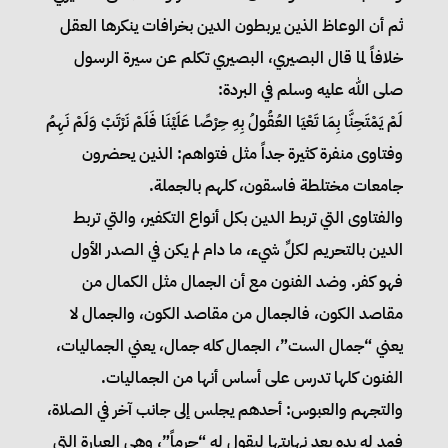
ثم أن الوعاظ الذين يربطون الدين بخرافات ينكرها العقل
خلافاً لما قال البصيري، البصيري تكلم عن سيرة الرسول
صلى الله عليه وسلم في البردة:
لَمْ يَمْتَحِنَّا بِمَا تَعْيَا العُقُولُ بِهِ حِرْصًا عَلَيْنَا فَلَمْ نَرْتَبْ وَلَمْ نَهِمُ
وفتاوى منفرة كثيرة جداً مثل فتواهم: الذين يحضرون
جامعات مختلطة فاسقون، كلهم بالجملة.
والفتاوى التي تربط الدين بكل أنواع التكفير، والتي تربط
الدين بالتحريم لكلِّ شيء، ما دام لم يكن في الصدر الأول
فهو كفر. وضد الفنون مع أن الجمال مثل الكمال من
مقاصد الكون، فالجمال من مقاصد الكون، والجمال لا
يعني “جمال الست”، الجمال كله جمال، يعني الجماليات،
الفنون كلها تدرس على أساس أنها من الجماليات.
والتجهم والعبوس: أحدهم يجلس إلى جانب آخر في الصلاة،
فمد له يده بعد نهايتها ليقول له “حرماً”، وهي العبارة التي