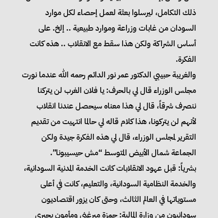
ذلك التكامل، ليرسلوا بعثة لعمل إحصاء لكل موارد
السودان من غابات وزراعة وموارد طبيعية .. إلخ. على
أساس الشراكة ولكن هذا سقط مع الانقلاب .. هذه كانت
الفكرة.
والغريبة حبيبي الدكتور عمر نور الدائم رحمه الله عندما نورت
مجلس الوزراء قال لي بالحرف: يا فلان الغرب لن يتركنا
ننصرف شرقاً، قال لي هذا معناه سيحصل عندنا انقلاب
لأنهم لن يتركونا، هذا كلام قاله لي حالما انتهيت من تقديم
التقرير لمجلس الوزراء، قال لي هذه الفكرة جيدة ولكن
الجماعة شمال الأبيض المتوسط “مش حيسيبونا”.
بشرياً: قبل عهود الانقلابات كانت الخدمة المدنية السودانية،
والخدمة النظامية السودانية، والتعليم، كانت في أعلى
مستوياتها في العالم الثالث، وحتى كان يزور اقتصاديون
سودانيون من وزارة المالية: حمزة ميرغني ومأمون بحيري