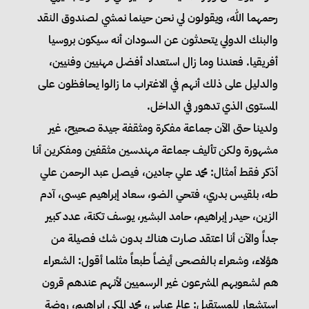
رحمهما الله، ويقولون لي نحن حينما نمشي لصندوق النقد
والبنك الدولي يتحدثون عن السودان أنه سيكون بروسيا
أفريقيا. فعندنا وما زال استعداد أفضل مهنيين وفنيين،
والدليل على ذلك أنهم في الاغتراب ما زالوا يحافظون على
المستوى الذي تدهور في الداخل.
ولدينا حتى الآن جماعة مفكرة ومثقفة جيدة صحيح، غير
مشهورة ولكن تأليف جماعة مهندسين مثقفين ومفكرين أنا
أذكر فقط أمثال: محمد علي جادين، فيصل عبد الرحمن علي
طه، بلقيس بدري، فتحي الضو، سعاد إبراهيم عيسى، آدم
الزين، حيدر إبراهيم، حامد البشير، يوسف تكنة، عدد كبير
جداً والآن أنا اعتقد صارت هناك بدون شك فصيلة من
هؤلاء، وشعراء بالفصحى أيضاً طبعاً مثلما أقول: الشعراء
هم لشعوبهم المشرعون غير الرسميين لأنهم عندهم قرون
استشعار للمستقبل: عالم عباس، محمد المكي إبراهيم، روضة