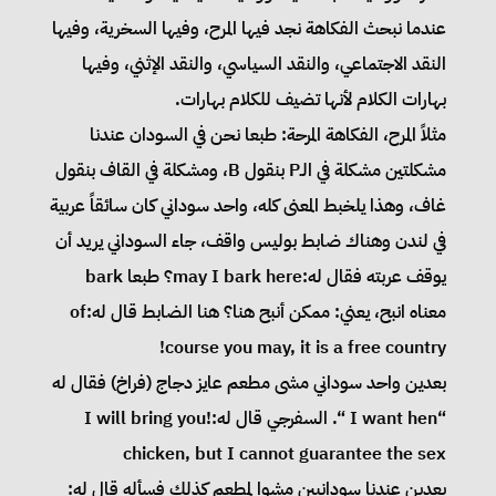
عندما نبحث الفكاهة نجد فيها المرح، وفيها السخرية، وفيها
النقد الاجتماعي، والنقد السياسي، والنقد الإثني، وفيها
بهارات الكلام لأنها تضيف للكلام بهارات.
مثلاً المرح، الفكاهة المرحة: طبعا نحن في السودان عندنا
مشكلتين مشكلة في الـP بنقول B، ومشكلة في القاف بنقول
غاف، وهذا يلخبط المعنى كله، واحد سوداني كان سائقاً عربية
في لندن وهناك ضابط بوليس واقف، جاء السوداني يريد أن
يوقف عربته فقال له:may I bark here؟ طبعا bark
معناه انبح، يعني: ممكن أنبح هنا؟ هنا الضابط قال له:of
course you may, it is a free country!
بعدين واحد سوداني مشى مطعم عايز دجاج (فراخ) فقال له
“I want hen “. السفرجي قال له:!I will bring you
chicken, but I cannot guarantee the sex
بعدين عندنا سودانيين مشوا لمطعم كذلك فسأله قال له: