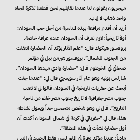
مهجريون يقولون لنا عندما نقابلهم نحن قطعنا تذكرة اتجاه
واحد ذهاب لا إياب.
أريد أن أقدم مرافعة بهذه المناسبة من أجل حب السودان:
أولاً تاريخياً: لازم نعرف أن السودان عنده عراقة خاصة.
بروفسور هيكوك قال: “علم الآثار يؤكد أن الحضارة انتقلت
من الجنوب للشمال”. بروفسور هيرمن بيل في مؤتمر
صحافي في الخرطوم قال: “حضارة وادي مهدها السودان”.
شارلس بونيه وهو عالم آثار سويسري قال لي: “عندما جئت
أبحث عن حفريات تاريخية في السودان قالوا لي لا تتعب
جنوب مصر جغرافية لا تاريخ جنوب مصر خلاء من ناحية
التاريخ”. قال لي وهو شخص متحمس جداً ويمول نشاطه
هذا، قال لي “حفرياتي في كرمة في شمال السودان أكدت أن
أول حضارة نشأت في هذه المنطقة”.
مادياً: عندنا مؤكد وفرة في الماء، ليس فقط الرصيد في النيل