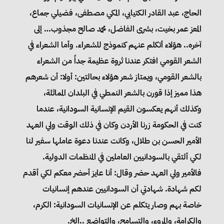
الحاج، عبد القادر الكتيابي، المكي مصطفى، فضيلي جماع،
المعز عمر بخيت، بشرى الفاضل، محمد صالح مجذوب… إلى
آخره.. هؤلاء أتكلم عنهم كنموذج للشعراء. وأما الشعراء في
الشعر القومي افتكر عندنا ثروة عظيمة جداً من الشعراء
بالشعر القومي، ويمتاز شعر هؤلاء بحالتين: أولا: أن شعرهم
هذا مميز إذا قورن بالشعر النمطي في البلدان المماثلة،
وكذلك أنهم يعكسون القيم الإنسانية السودانية، عندما
كنت في الحكومة زرنا الأردن وكان في ذلك الوقت ولي العهد
الأمير الحسن بن طلال، وكانت عندنا دعوة عاملها سفير لنا
لكي ألتقي بالسودانيين العاملين في المنظمات الدولية.
فالأمير ولي العهد حضر وقال: أنا عايز أحضر معكم لكي أقدم
لكم شهادة. شهادتي أن السودانيين عندهم إنسانيات
خاصة بهم وصار يتكلم عن الإنسانيات السودانية: الكرم،
والكرامة، والمروء، والتسامح، والتواضع ..إلخ.