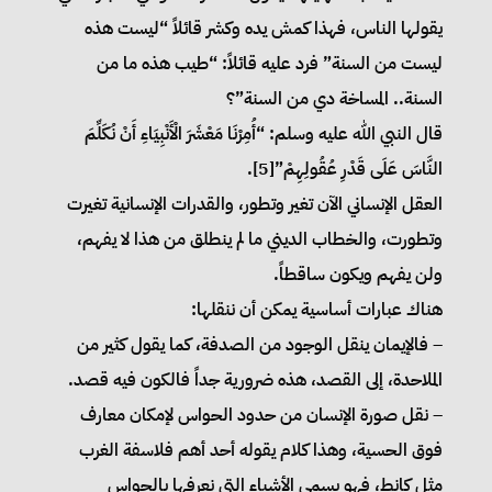
يقولها الناس، فهذا كمش يده وكشر قائلاً “ليست هذه
ليست من السنة” فرد عليه قائلاً: “طيب هذه ما من
السنة.. المساخة دي من السنة”؟
قال النبي الله عليه وسلم: “أُمِرْنَا مَعْشَرَ الْأَنْبِيَاءِ أَنْ نُكَلِّمَ
النَّاسَ عَلَى قَدْرِ عُقُولِهِمْ”[5].
العقل الإنساني الآن تغير وتطور، والقدرات الإنسانية تغيرت
وتطورت، والخطاب الديني ما لم ينطلق من هذا لا يفهم،
ولن يفهم ويكون ساقطاً.
هناك عبارات أساسية يمكن أن ننقلها:
– فالإيمان ينقل الوجود من الصدفة، كما يقول كثير من
الملاحدة، إلى القصد، هذه ضرورية جداً فالكون فيه قصد.
– نقل صورة الإنسان من حدود الحواس لإمكان معارف
فوق الحسية، وهذا كلام يقوله أحد أهم فلاسفة الغرب
مثل كانط، فهو يسمي الأشياء التي نعرفها بالحواس