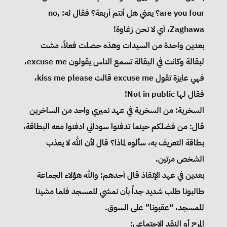
are you four؟ يعني هل أنتم أربعة؟ فقال له: no,
Zaghawa، أي لا نحن زغاوة!
بعدين واحدة من السيدات وهذه حصلت فعلاً، مشت
لبقالة وكانت في البقالة تسمع الناس يقولون excuse me،
فهي عايزة تقول excuse me قالت kiss me please،
فقال لها Not in public!
السخرية: من السخرية في عهد نميري واحد من الساخرين
قال: من فضلكم حينما تدفنوا سوداني ادفنوا معه البطاقة،
بطاقة التعريف به، سألوه لماذا؟ قال لأن الله لا يعذب
الشخص مرتين.
بعدين في عهد الإنقاذ قال أحدهم: والله هؤلاء الجماعة
طالبونا طلب شديد جداً بأن نمشي للمسجد فلما مشينا
للمسجد، “عقبونا” على السوق.
المرح أو النقد الاجتماعي: