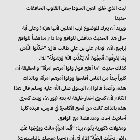
ليت الذي خلق العين السودا جعل القلوب الخافقات
حديدا
ويريد أن يترك الموضوع لرب العالمين لأنها هزته! وعلى أية
حال هذا الحديث مناقض للواقع وما دام مناقضاً للواقع
يُراجع، لأن الإمام علي بن علي طالب قال: “حَدِّثُوا النَّاسَ
بِمَا يَعْرِفُونَ أَتُحِبُّونَ أَنْ يُكَذَّبَ اللَّهُ وَرَسُولُهُ”[1].
كذلك حديث “ما أفلح قومٌ ولوا أمرهم امرأة” والحقيقة أن
كثيراً جداً من الناس أفلحوا وولوا أمرهم امرأة، وبالذات
هذه، وأصلاً قالوا إن الرسول صلى الله عليه وسلم قال هذا
الكلام لأن كسرى اختار خليفة له بنته (بوران)، وبنت كسرى
هذه بالذات كانت من أنجح الأكاسرة في فارس، فهذه كلها
أحاديث آحاد، ومتناقضة مع الواقع.
ومقولات ذكورية يأتون بها: “أَيُّما امرأَةٍ ماتَتْ وزوْجُهَا عَنْهَا
راضٍ دخَلَتِ الجَنَّةَ”[2]، أي أن زوجها ممسك بالباسبورت!