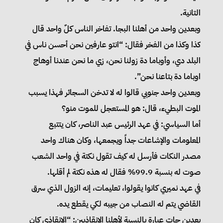
التانية.
وبعدين واحد من أهلنا البجا. تفاخر الناس كلٌ واحد قال
كذا وكذا من الفخر فقال: “انتو عارفين نحن أحسن ناس في
البلد دي، وأوباما دة زولنا نحن، زي ما نحن عندنا أوهاج
اوباما دة بتاعنا نحن”.
وبعدين واحد جنوبي قالوا له لا تدخن السجائر فهذا يسبب
الموت البطيء، قال: هو المستعجل للموت منو؟
أما السياسي: في عهد الرئيس عبد الناصر، كان يتتبع
المعلومات والإشاعات جداً ويجمعها، وكان هناك واحد
مصدر النكات فأرسل له كيف تقول نكتة في واحد الشعب
صوت له بنسبة 99.9% فقال له هذه نكتة لم أقلها.
في عهد نميري كانوا يقولوا، تعليمات، إنه الزول الذي سرق
القاضي يتم له النصاب من جيبه لكي يقطع يده.
بعدين جات عبارة بالنسبة لأهلنا الإنقاذيين: “الإنقاذي كان