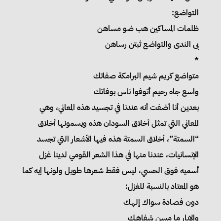
التواضع:
ظلمات المساكين هب ضو مساهن
بى الندى والتواضع ثبتن رساهن
*
متواضع كريم شيم البرامكة صفاتك
واسع جاه رحيم أتوفوا ناس بوفاتك
بعدين أنا أضفت أنه عندنا في تجسيد هذه المعاني، وهي
المعاني التي تمثل أخلاق السودان هذه ويسمونها أخلاق
“السمتة”، أخلاق السمتة هذه فيها الأشعار التي تجسد
الإنسانيات، عندنا منها في هذا الشعر القومي لدينا غزل
أسميه فوق الحسي، ليس فقط شعرها طويل ولونها إيه كما
هو المعتاد بالنسبة للغزل:
دون فصادة سواك إلهـك
والإبار ما مسن شفاهـك