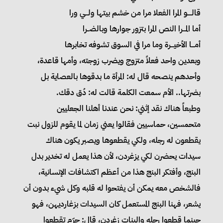
قالــــو المرا الفعلا مرا من خشم بيتها ولـــي ورا
أما المـــرا النص المرا بتزور جوارها وبالضــرا
أمـــا الأخيـــرة وما مرا في السوق تشوفه تخابرها
وبعدين واحد فعلاً متزوج ويضرب زوجته، وأمها قاعدة،
وأحدهم ينصحه قال له: المرأة ما بدقوها بالعصاية بل
بضرتها.. الأم سمعت الكلمة قالت له: دُق دقك.
وطبعاً هناك نقد إثني: نحن عندنا أهلنا الجعليين
متحمسين، حماسيين فقالوا يعني زمان لما يقوم للزول نبت
يقطعون له رجله، ولكي يقطعوها ويصبر يكون هناك
سيدات يحضرن لكي يزغردن، لأن هذا يعمل له تخدير بدل
البنج، وأفتكر البنج هذا من أعظم اكتشافات الإنسانية،
فالشخص معه يمكن أن يفتحوا له قلبه وكل شيء بدون أن
يشعر، فهنا البنج المستعمل كان السيدات بزغارديهن، فهو
حينما قطعوا رجله والبنات زغردن، قال: حرّم تقطعوا