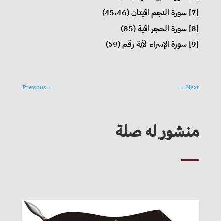
[7] سورة النجم الآيتان (45،46)
[8] سورة الحجر الآية (85)
[9] سورة الإسراء الآية رقم (59)
Previous
←
→
Next
منشور له صلة