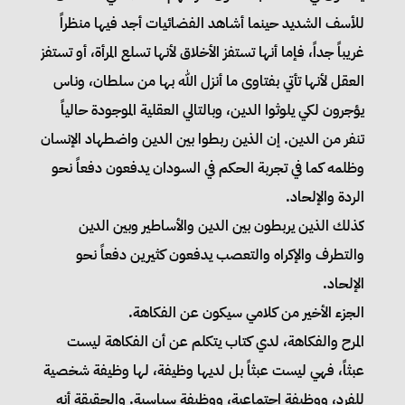
للأسف الشديد حينما أشاهد الفضائيات أجد فيها منظراً
غريباً جداً، فإما أنها تستفز الأخلاق لأنها تسلع المرأة، أو تستفز
العقل لأنها تأتي بفتاوى ما أنزل الله بها من سلطان، وناس
يؤجرون لكي يلوثوا الدين، وبالتالي العقلية الموجودة حالياً
تنفر من الدين. إن الذين ربطوا بين الدين واضطهاد الإنسان
وظلمه كما في تجربة الحكم في السودان يدفعون دفعاً نحو
الردة والإلحاد.
كذلك الذين يربطون بين الدين والأساطير وبين الدين
والتطرف والإكراه والتعصب يدفعون كثيرين دفعاً نحو
الإلحاد.
الجزء الأخير من كلامي سيكون عن الفكاهة.
المرح والفكاهة، لدي كتاب يتكلم عن أن الفكاهة ليست
عبثاً، فهي ليست عبثاً بل لديها وظيفة، لها وظيفة شخصية
للفرد، ووظيفة اجتماعية، ووظيفة سياسية. والحقيقة أنه