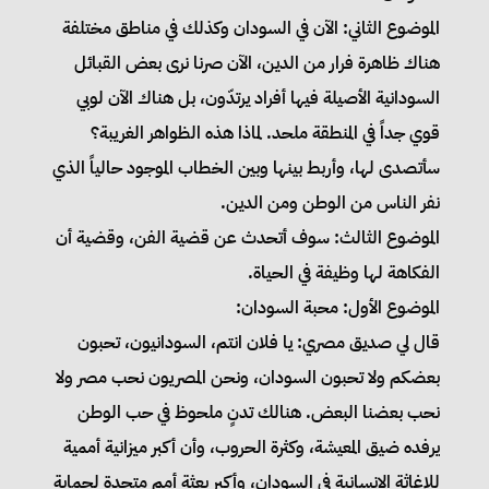
الموضوع الثاني: الآن في السودان وكذلك في مناطق مختلفة
هناك ظاهرة فرار من الدين، الآن صرنا نرى بعض القبائل
السودانية الأصيلة فيها أفراد يرتدّون، بل هناك الآن لوبي
قوي جداً في المنطقة ملحد. لماذا هذه الظواهر الغريبة؟
سأتصدى لها، وأربط بينها وبين الخطاب الموجود حالياً الذي
نفر الناس من الوطن ومن الدين.
الموضوع الثالث: سوف أتحدث عن قضية الفن، وقضية أن
الفكاهة لها وظيفة في الحياة.
الموضوع الأول: محبة السودان:
قال لي صديق مصري: يا فلان انتم، السودانيون، تحبون
بعضكم ولا تحبون السودان، ونحن المصريون نحب مصر ولا
نحب بعضنا البعض. هنالك تدنٍ ملحوظ في حب الوطن
يرفده ضيق المعيشة، وكثرة الحروب، وأن أكبر ميزانية أممية
للإغاثة الإنسانية في السودان، وأكبر بعثة أمم متحدة لحماية