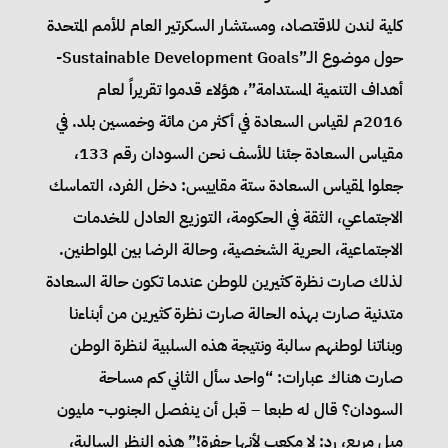
كلية لندن للاقتصاد، ومستشار السكرتير العام للأمم المتحدة
حول موضوع الـ”Sustainable Development Goals-
أهداف التنمية المستدامة”، هؤلاء قدموا تقريراً لعام
2016م لقياس السعادة في أكثر من مائة وخمسين بلد. في
مقياس السعادة جئنا للأسف نحن السودان رقم 133،
جعلوا لمقياس السعادة ستة مقاييس: دخل الفرد، التماسك
الاجتماعي، الثقة في الحكومة، التوزيع العادل للخدمات
الاجتماعية، الحرية الشخصية، وحالة الرضا بين المواطنين.
لذلك صارت نظرة كثيرين للوطن عندما تكون حالة السعادة
متدنية صارت بهذه الحالة صارت نظرة كثيرين من أبناءنا
وبناتنا لوطنهم سالبة ونتيجة هذه السلبية لنظرة الوطن
صارت هناك عبارات: “واحد سأل الثاني كم مساحة
السودان؟ قال له طبعا – قبل أن ينفصل الجنوب- مليون
ميل مربع، رد: لا مكعب لأنها حفرة!” هذه النظر السالبة،