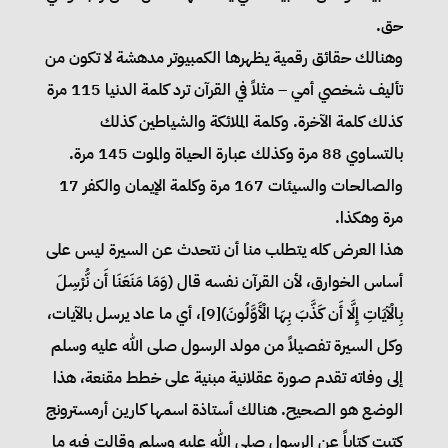
حق.
وهنالك حقائق رقمية يظهرها الكمبيوتر مدهشة لا تكون من
تأليف شخصي أمي – مثلاً في القرآن ترد كلمة الدنيا 115 مرة
كذلك كلمة الآخرة. وكلمة الملائكة والشياطين كذلك
بالتساوي 88 مرة وكذلك عبارة الحياة والموت 145 مرة.
والصالحات والسيئات 167 مرة وكلمة الإيمان والكفر 17
مرة وهكذا.
هذا العرض كله يتطلب منا أن نتحدث عن السيرة ليس على
أساس الخوارق، لأن القرآن نفسه قال (وَمَا مَنَعَنَا أَن نُّرْسِلَ
بِالْآيَاتِ إِلَّا أَن كَذَّبَ بِهَا الْأَوَّلُونَ)[9]، أي ما عاد يرسل بالآيات،
وكل السيرة تفصيلاً من مولد الرسول صلى الله عليه وسلم
إلى وفاته تقدم صورة عقلانية مبنية على خطط مقنعة، هذا
الوضع هو الصحيح. هنالك أستاذة اسمها كارين أرمسترونج
كتبت كتاباً عن الرسول صلى الله عليه وسلم وقالت فيه ما