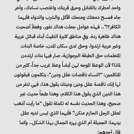
واحد أمطرك بالقنابل وحرق قريتك واغتصب نساءك، وآخر
جاء فمسح دمعتك ومنحك الأكل والشرب والدواء فأيهما
الكافر؟!”.. فهذه عوامل جعلت هناك نفور، وفعلاً أصحبت
هناك ظاهرة ردة. وفي مناطق كثيرة التقيتُ أبناء قبائل عربية
وغير عربية ارتدوا، وحتى لدى سكان المدن، خاصة البنات
المتعلمات حتى الطبقة البرجوازية، صار فيها بنات ارتددن
لماذا؟ لأن الوعظ الموجه لهن أيضاً وعظ غريب جداً، كثير من
المتكلمين: “النساء ناقصات عقل ودين”، يتكلمون فيقولون
لها إنك ناقصة عقل ودين ودينك يقول هذا، فهي تنفر من
هذا الدين الذي يقول هذا الكلام، وهذا طبعاً حديث غير
صحيح، وهذا الحديث نفسه له تكملة تقول “ما رأيت أذهب
لعقل الرجل الحازم منكن” فأيهما الذي ليس لديه عقل
بينهما: الجميلة أم الذي يهزه الجمال بهذا الشكل.. وكما
قال أحدهم: