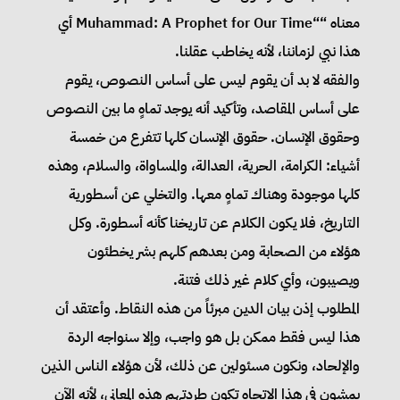
معناه ““Muhammad: A Prophet for Our Time أي
هذا نبي لزماننا، لأنه يخاطب عقلنا.
والفقه لا بد أن يقوم ليس على أساس النصوص، يقوم
على أساس المقاصد، وتأكيد أنه يوجد تماهٍ ما بين النصوص
وحقوق الإنسان. حقوق الإنسان كلها تتفرع من خمسة
أشياء: الكرامة، الحرية، العدالة، والمساواة، والسلام، وهذه
كلها موجودة وهناك تماهٍ معها. والتخلي عن أسطورية
التاريخ، فلا يكون الكلام عن تاريخنا كأنه أسطورة. وكل
هؤلاء من الصحابة ومن بعدهم كلهم بشر يخطئون
ويصيبون، وأي كلام غير ذلك فتنة.
المطلوب إذن بيان الدين مبرئاً من هذه النقاط. وأعتقد أن
هذا ليس فقط ممكن بل هو واجب، وإلا سنواجه الردة
والإلحاد، ونكون مسئولين عن ذلك، لأن هؤلاء الناس الذين
يمشون في هذا الاتجاه تكون طردتهم هذه المعاني، لأنه الآن