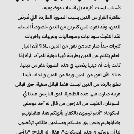
لأسباب ليست فارغة بل لأسباب موضوعية.
ظاهرة الفرار من الدين بسبب الصورة الطاردة التي تُعرض
للدين، وقد نفرت ناس كثيرين من الدين خصوصاً النساء،
لقد التقيتُ سودانيات وصوماليات وعربيات وأخريات
كثيرات جداً صار عندهن نفور من الدين، لماذا؟ لأن التيار
العام يتكلم عن الدين بطريقة فيها دونية للمرأة، المرأة إذا
كانت رأت أن دينها يضعها في هذه الصورة تنفر من دينها.
هناك الآن نفور من الدين وردة من الدين وإلحاد. فيما
تعلق بالردة من الدين ليست فقط قبائل معنية، حتى قبائل
عربية صارت فيها هذه الظاهرة. لدى النازحين عندنا في
السودان، التقيت من النازحين من قال له أحد موظفي
الحكومة: “أنتم ترحبون بالكفار، يأتونكم هنا، فتقبلونهم
وتقابلونهم ونحن بني جنسكم ومسلمين مثلكم، ترفضون
لنا أن نزوركم في هذه المعسكرات”، فقال له النازح: “يا أخي