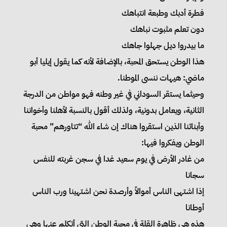
فطرة أدبك وطبعة انتباهك
دون تعلم مثبوت نباهك
ما بيدروا ديل جهلوا جاهك
هذا الوطن يستحق المحبة، بالإضافة لأنه كما يقول إيليا أبو
ماضي: هيهات ننسى الموطنا.
وحيثما يستقر السوداني في غير وطنه فهو مواطن من الدرجة
الثانية، ويعامل بدونية، ولذلك أقول بالنسبة لأهلنا وأخواننا
وأبنائنا الذين استقروا هناك إن شاء الله “تتاورهم” محبة
الوطن ويفكروا فيها:
من غادر الأرض في يوم سعيد غدا في سجن غربته للنفس
سجانا
إذا اشتهى الناس أموالاً وأرصدة نحن اشتهينا ورب الناس
أوطانا
هذه هي ظاهرة القلة في محبة الوطن التي أتكلم عنها وهي