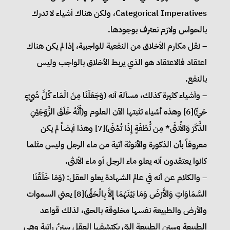
Categorical Imperatives، ولكن هناك أشياء لا تدرك
بالحواس ولازم نعترف بوجودها.
– نقل مكارم الأخلاق من النفعية للواجبية، إذا لم يكن هناك
اعتقاد فالاعتقاد هو الذي يربط الأخلاق بالواجب وليس
بالنفع.
– وأشياء كثيرة كذلك، مسألة أنه (وَجَعَلْنَا مِنَ الْمَاء كُلَّ شَيْءٍ
حَيٍّ)[6] وهذه أشياء تثبتها الآن العلوم و(أَنَّهُ خَلَقَ الزَّوْجَيْنِ
الذَّكَرَ وَالأُنثَى* مِن نُّطْفَةٍ إِذَا تُمْنَى)[7] وهذا أيضاً لم يكن
معروفاً بأن الذكورة والأنوثة آتية من ماء الرجل وليس مثلما
كانوا يعتقدون أنه يعلو ماء الرجل أو ماء الأنثى.
– والكلام عن أنه في عالم الشهادة يعلو العقل: (وَمَا خَلَقْنَا
السَّمَاوَاتِ وَالأَرْضَ وَمَا بَيْنَهُمَا إِلاَّ بِالْحَقِّ)[8] يعني السموات
والأرض والطبيعة نفسها مخلوقة بالحق، لذلك قواعد
الطبيعة وسنن الطبيعة التي يكتشفها العقل سننٌ راتبة وهي