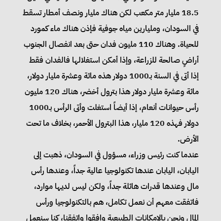
18.5 مليار متر مكعب لكن هناك مليار ونصف أمطار تسقط
في السودان، ومليارين مياه جوفية فإذن هناك ماء كمورد
للحياة. وهناك 110 مليون فدان حتى بعد انفصال الجنوب
أراضٍ صالحة للزراعة، وإذا أمكن استغلالها فالفدان فقط
إذا أتى في السنة بـ1000 دولار هذه مائة وعشرة مليار دولار،
مائة وعشرة مليار دولار هذا بترول أخضر، هناك 120 مليون
رأس حيوانات أنعام، إذا أيضاً استغلت وأتى الرأس بـ1000
دولار فهذه 120 مليار، هذا البترول الأحمر، بخلاف ما تحت
الأرض.
عندما كنت رئيس وزراء، مسؤول في السودان، ذهبت إلى
اليابان، اليابان عندها تكنولوجيا عالية جداً، وعندها رأس
مال وعندها قدرات هائلة جداً، ولكن ليس لديها موارد،
فاتفقت معهم أن نعمل تكامل، هم بالتكنولوجيا ورأس
المال ونحن بإلامكانات الطبيعية وافقوا واتفقنا، كنا سنعمل