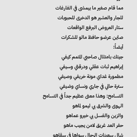
مما قام صغير ما بيمشى في الفارغات
للجار والعشير هو الدخرى للحبوبات
ستار العروض البرفع الواقعات
صاين عرضو حافظ مالو للشكرات
أيضاً:
جيتك بامتثال صاحبي المتمم كيفي
إبراهيم ثبات عقلي ودرقتي وسيفي
مطمورة غداي مونة خريفي وصيفي
سترة حالي في جاري ونساي وضيفي
التسامح: وهذا معنى عظيم جداً في التسامح
الهوى والشرق بي ليمو لماهو
والزين والفسل بي خيرو عماهو
حفر العد غريق لامن يجيب ماهو
شال سعينات الرجال سواها في سقاهو