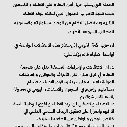
الحملة التي يشنها جهاز أمن النظام علي الاطباء والناشطين
عقب تنفيذ الاضراب المجدول الذي أعلنته لجنة الاطباء
المركزية بعد تنصل النظام من الوفاء بمسئولياته والاستجابة
للمطالب المشروعة للأطباء.
ان حزب الأمة القومي إذ يستنكر هذه الاعتقالات الواسعة في
أواسط الاطباء فإنه يؤكد علي:
ان الاعتقالات والإجراءات التعسفية تدل على همجية
النظام في خرق صارخ لكل الأعراف والقوانين والمعاهدات
الدولية باعتدائه على حرية وحقوق الاطباء واقتحام
مساكنهم وزجهم في السجون والاستدعاء اليومي في محاولة
يائسة لكسر شوكتهم.
الاعتداء والاعتقال لن تزيد الاطباء والقوى الوطنية الحية
الا قوة واصرارا على تحقيق الهدف السامي الداعي الي
خلاص الوطن والمواطن من الطغمة المستبدة.
نطالب بإطلاق سراح كافة الاطباء والمعتقلين السياسيين،