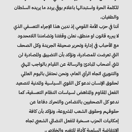
للكلمة الحرة واستبدالها باعلام بوقي يردد ما يريده السلطان
والطغيان.
أننا في حزب الأمة القومي إذ ندين هذا الإجراء التعسفي الذي
لا يبرره قانون او منطق، نعلن وقفتنا وتضامننا اللامحدود
مع الأحباب في إدارة وتحرير صحيفة الجريدة وكل الصحف
التي تعرضت للمصادرة، ونؤكد بأن التضييق والمصادرة لن
تثني أصحاب المبادئ والرسالة عن القيام بالواجب المهني
والتنويري اتجاه الرأي العام، ونحن نحتفل باليوم العالمي
لحقوق الإنسان ندعو كل القوي السياسية والمدنية لتصعيد
الفعل المقاوم والمناهض لسياسات النظام التعسفية، كما
ندعو كل الصحفيين بالتضامن والتحرك دفاعا عن
حقوقهم وحقوق الشعب المشروعة، ونؤكد بأن كافة
إمكانيات الحزب مسخرة للفعل النضالي الشعبي تجاه
الانتفاضة السلمية كأداة للتغيير والخلاص.