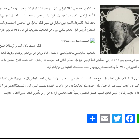
تحت شعار (السودان للسودانيين)، وقبل في سبيل ذلك الدخول في المجلس الاستشاري لشمال
استطاع أن يمرر قرار الحكم الذاتي من داخل الجمعية التشريعية في عام 1952م يرغم اعتراض البريطانيين الشديد على
ذلك وعملهم بكل الوسائل لإسقاط مقترح ا
والتحرك الدبلوماسي للحصول على الاستقلال الكامل من كل من مصر وبريطانيا وهزيمة فكرة 
د في وجهها وأحبط مخططات التفتيت بل خرج أكثر قوة.
رة الحزب، وقد كان رئيس الحزب السيد الصديق المهدي، وبقية أعضاء مجلس الإدارة من أوائل وأشرس المعارضين للنظام الحديد..
Share
Email
Twitter
Facebook
WhatsApp