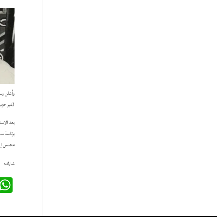
(عبر حزب التحرير في 1957م) ولكنه صم
مجلس إدا
شارك: