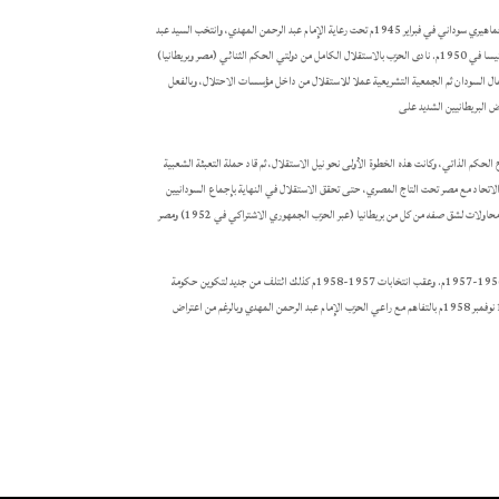
منذ تكوين الحزب في 1945 وإلى انقلاب نوفمبر 1958م تم تكوين حزب الأمة كأول حزب جماهيري سوداني في فبراير 1945م تحت رعاية الإمام عبد الرحمن المهدي، وانتخب السيد عبد
الله خليل كأول سكرتير عام للحزب ولم يكن له رئيس حتى تم انتخاب السيد الصديق المهدي رئيسا في 1950م. نادى الحزب بالاستقلال الكامل من دولتي الحكم الثنائي (مصر وبريطانيا)
 السودان ثم الجمعية التشريعية عملا للاستقلال من داخل مؤسسات الاحتلال، وبالفعل
لحكم الذاتي، وكانت هذه الخطوة الأولى نحو نيل الاستقلال، ثم قاد حملة التعبئة الشعبية
الاتحاد مع مصر تحت التاج المصري، حتى تحقق الاستقلال في النهاية بإجماع السودانيين
وأعلن رسميا في مطلع يناير 1956، وفي الخطوتين المذكورتين: نزع قرار الحكم الذاتي عبر المؤسسات، ورفض الاتحاد تحت التاج المصري واجه محاولات لشق صفه من كل من بريطانيا (عبر الحزب الجمهوري الاشتراكي في 1952) ومصر
بعد الاستقلال اشترك الحزب في الحكم مؤتلفا مع حزب الشعب الديمقراطي بعد حدوث الانشقاق في الحزب الوطني الاتحادي، وذلك في الفترة 1956-1957م. وعقب انتخابات 1957-1958م كذلك ائتلف من جديد لتكوين حكومة
برئاسة سكرتير عام الحزب السيد عبد الله خليل. وقد واجهت هذه الحكومة عددا من الأزمات اختتمت بتسليم رئيس الوزراء للسلطة للجيش في 17 نوفمبر 1958م بالتفاهم مع راعي الحزب الإمام عبد الرحمن المهدي وبالرغم من اعتراض